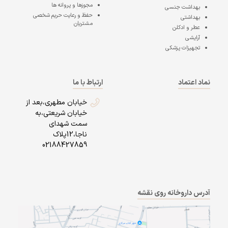
مجوزها و پروانه ها
بهداشت جنسی
حفظ و رعایت حریم شخصی
بهداشتی
مشتریان
عطر و ادکلن
آرایشی
تجهیزات پزشکی
نماد اعتماد
ارتباط با ما
خیابان مطهری،بعد از
خیابان شریعتی،به
سمت شهدای
ناجا،12پلاک
02188427859
آدرس داروخانه روی نقشه