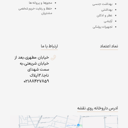
مجوزها و پروانه ها
بهداشت جنسی
حفظ و رعایت حریم شخصی
بهداشتی
مشتریان
عطر و ادکلن
آرایشی
تجهیزات پزشکی
نماد اعتماد
ارتباط با ما
خیابان مطهری،بعد از
خیابان شریعتی،به
سمت شهدای
ناجا،12پلاک
02188427859
آدرس داروخانه روی نقشه