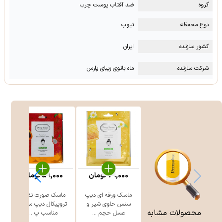
گروه
ضد آفتاب پوست چرب
نوع محفظه
تیوپ
کشور سازنده
ایران
شرکت سازنده
ماه بانوی زیبای پارس
79,000
تومان
59,000
تومان
ماسک ورقه ای دیپ
ماسک صورت نقابی
سنس حاوی شیر و
تروپیکال دیپ سنس
س
محصولات مشابه
عسل حجم ...
مناسب پ ...