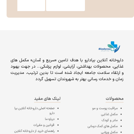
داروخانه آنلاين بيادارو با هدف تامين «سریع و آسان» مكمل هاى
غذايى، محصولات بهداشتى، آرايشى، لوازم پزشکی… در جهت بهبود
و ارتقاء سلامت جامعه ایجاد شده است تا بدین ترتیب، مدیریت
زمان و خدمات رسانی بهتر به شهروندان تسهیل گردد
محصولات
لینک های مفید
مراقبت پوست و مو
صفحه اصلی
داروخانه آنلاین بیا
دارو
مکمل غذایی
درباره ما
مادر و کودک
قوانین و مقررات
مکمل های کمک درمانی
راهنمای خرید از داروخانه آنلاین
مکمل ورزشی