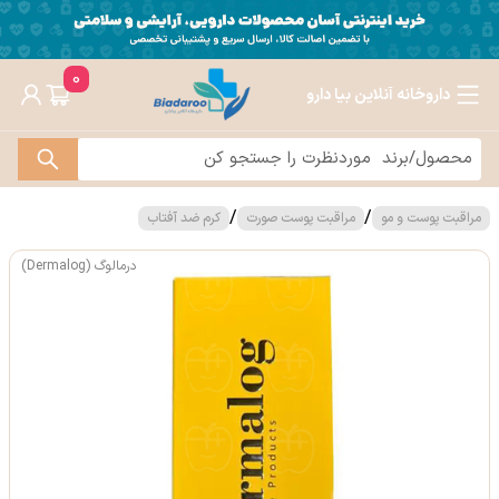
0
داروخانه آنلاین بیا دارو
/
/
مراقبت پوست و مو
مراقبت پوست صورت
کرم ضد آفتاب
درمالوگ (Dermalog)