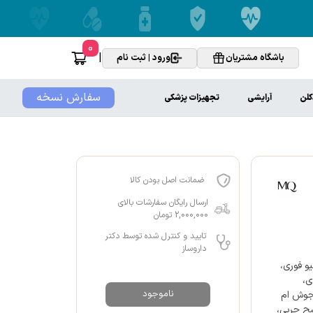
0
|
باشگاه مشتریان
ورود | ثبت نام
سفارش نسخه
کلن
آرایشی
تجهیزات پزشکی
ضمانت اصل بودن کالا
ارسال رایگان سفارشات بالای
2,000,000 تومان
تایید و کنترل شده توسط دکتر
داروساز
و فوری،
ی،
ناموجود
 جوش ام
شح چربی،