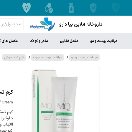
داروخانه آنلاین بیا دارو
مراقبت پوست و مو
مکمل غذایی
مادر و کودک
مکمل های ک
/
/
مراقبت پوست و مو
مراقبت پوست صورت
کرم ضد جوش
کرم تس
f Cream
کرم تسک
جلوگیری 
التهاب 
کیو فور