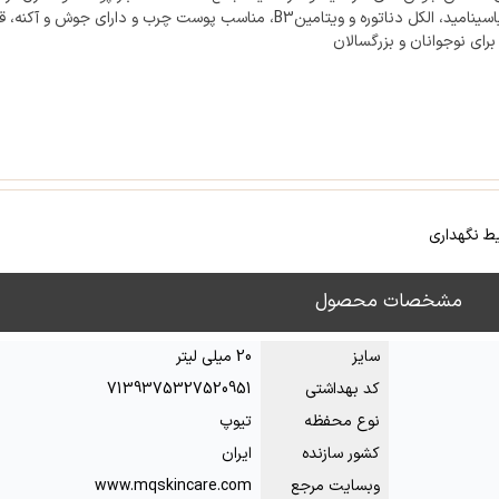
حاوی نیاسینامید، الکل دناتوره و ویتامینB3، مناسب پوست چرب و دارای جوش و آکنه
برای نوجوانان و بزرگسالان
ط نگهداری
مشخصات محصول
سایز
20 میلی لیتر
کد بهداشتی
7139375327520951
نوع محفظه
تیوپ
کشور سازنده
ایران
وبسایت مرجع
www.mqskincare.com