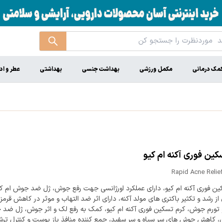
مک درمانی
مکمل ورزشی
بهداشت جنسی
بهداشتی
عطر و اد
کین فوری آکنه ام کیو
Rapid Acne Relie
ین فوری آکنه ام کیو، دارای عملکرد اورژانسی جهت رفع جوش، ژل ضد جوش ام کی
از رشد و تکثیر باکتری های مولد آکنه، دارای اثر ضد التهاب و موثر در کاهش قرمز
و تورم جوش، کرم تسکین فوری آکنه ام کیو، کمک به رفع لک و اثر جوش، ژل ضد
ی، کاهش جوش های سر سیاه و سر سفید، جمع کننده منافذ باز پوست و کنترل تر