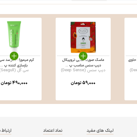
حاوی
ماسک صورت نقابی تروپیکال
کرم میموزا 10 درصد
دیپ سنس مناسب پ ...
بازسازی کننده پ ...
دیپ سنس (Deep Sense)
سی گل (Seagull)
59,000
تومان
490,000
تومان
لینک های مفید
نماد اعتماد
ارتباط ب