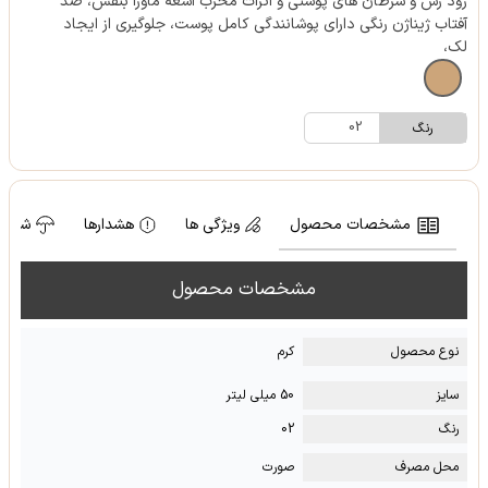
زود رس و سرطان های پوستی و اثرات مخرب اشعه ماورا بنفش، ضد
آفتاب ژیناژن رنگی دارای پوشانندگی کامل پوست، جلوگیری از ایجاد
لک،
02
رنگ
مشخصات محصول
ویژگی ها
هشدارها
شرایط
مشخصات محصول
نوع محصول
کرم
سایز
50 میلی لیتر
رنگ
02
محل مصرف
صورت