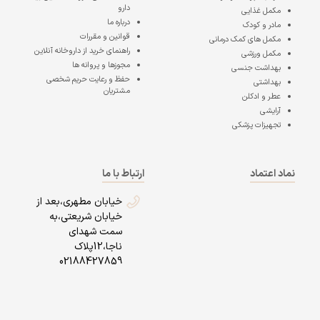
دارو
مکمل غذایی
درباره ما
مادر و کودک
قوانین و مقررات
مکمل های کمک درمانی
راهنمای خرید از داروخانه آنلاین
مکمل ورزشی
مجوزها و پروانه ها
بهداشت جنسی
حفظ و رعایت حریم شخصی
بهداشتی
مشتریان
عطر و ادکلن
آرایشی
تجهیزات پزشکی
نماد اعتماد
ارتباط با ما
خیابان مطهری،بعد از
خیابان شریعتی،به
سمت شهدای
ناجا،12پلاک
02188427859