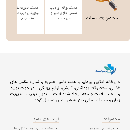
ماسک ورقه ای دیپ
ماسک صورت نقابی
سنس حاوی شیر و
تروپیکال دیپ سنس
س
محصولات مشابه
عسل حجم ...
مناسب پ ...
داروخانه آنلاين بيادارو با هدف تامين «سریع و آسان» مكمل هاى
غذايى، محصولات بهداشتى، آرايشى، لوازم پزشکی… در جهت بهبود
و ارتقاء سلامت جامعه ایجاد شده است تا بدین ترتیب، مدیریت
زمان و خدمات رسانی بهتر به شهروندان تسهیل گردد
محصولات
لینک های مفید
مراقبت پوست و مو
صفحه اصلی
داروخانه آنلاین بیا