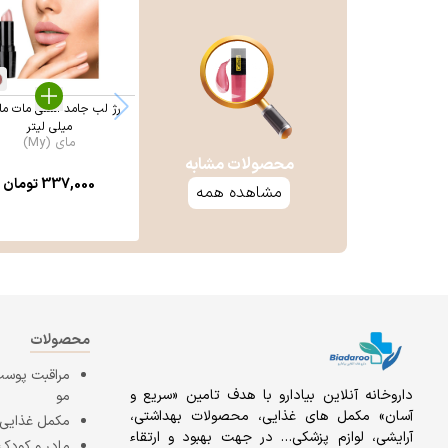
میلی لیتر
مای (My)
محصولات مشابه
337,000
تومان
مشاهده همه
محصولات
مراقبت پوست
داروخانه آنلاين بيادارو با هدف تامين «سریع و
مو
آسان» مكمل هاى غذايى، محصولات بهداشتى،
مکمل غذایی
آرايشى، لوازم پزشکی… در جهت بهبود و ارتقاء
مادر و کودک