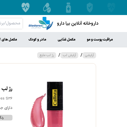
داروخانه آنلاین بیا دارو
مراقبت پوست و مو
مکمل غذایی
مادر و کودک
مکمل های ک
/
/
آرایشی
آرایش لب
رژ لب مایع
رژ لب ماي
loss S36
دارای جل
رن