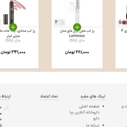
2
5
رژ لب جامد استی مات مای 4
رژ لب مايع براق مای مدل
Luminous
میلی لیتر
مای (My)
مای (My)
281,000
تومان
341,000
تومان
لینک های مفید
نماد اعتماد
ارتباط ب
 و
صفحه اصلی
خ
داروخانه آنلاین بیا
م
دارو
خ
درباره ما
ش