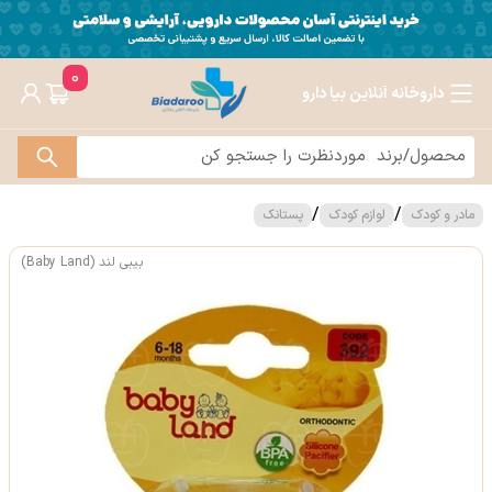
0
داروخانه آنلاین بیا دارو
/
/
مادر و کودک
لوازم کودک
پستانک
بیبی لند (Baby Land)