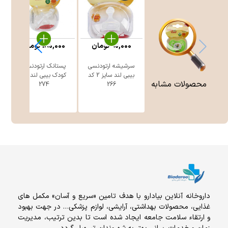
90,000
تومان
180,000
تومان
سرشیشه ارتودنسی
پستانک ارتودنسی
بیبی لند سایز 2 کد
کودک بیبی لند کد
محصولات مشابه
274
266
داروخانه آنلاين بيادارو با هدف تامين «سریع و آسان» مكمل هاى
غذايى، محصولات بهداشتى، آرايشى، لوازم پزشکی… در جهت بهبود
و ارتقاء سلامت جامعه ایجاد شده است تا بدین ترتیب، مدیریت