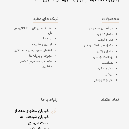
زمان و خدمات رسانی بهتر به شهروندان تسهیل گردد
محصولات
لینک های مفید
مراقبت پوست و مو
صفحه اصلی
داروخانه آنلاین بیا
دارو
مکمل غذایی
درباره ما
مادر و کودک
قوانین و مقررات
مکمل های کمک درمانی
راهنمای خرید از داروخانه آنلاین
مکمل ورزشی
مجوزها و پروانه ها
بهداشت جنسی
حفظ و رعایت حریم شخصی
بهداشتی
مشتریان
عطر و ادکلن
آرایشی
تجهیزات پزشکی
نماد اعتماد
ارتباط با ما
خیابان مطهری،بعد از
خیابان شریعتی،به
سمت شهدای