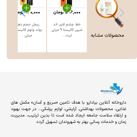
596,000
تومان
830,000
تومان
خط چشم لاینر اند
ریمل حجم دهنده
ری
شیپر کالیستا 9 میلی
بولد ولوم کالیستا 15
محصولات مشابه
لیت ...
میلی ...
داروخانه آنلاين بيادارو با هدف تامين «سریع و آسان» مكمل هاى
غذايى، محصولات بهداشتى، آرايشى، لوازم پزشکی… در جهت بهبود
و ارتقاء سلامت جامعه ایجاد شده است تا بدین ترتیب، مدیریت
زمان و خدمات رسانی بهتر به شهروندان تسهیل گردد