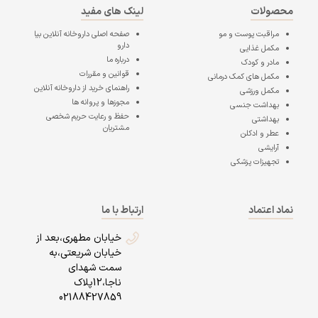
محصولات
لینک های مفید
مراقبت پوست و مو
صفحه اصلی
داروخانه آنلاین بیا
دارو
مکمل غذایی
درباره ما
مادر و کودک
قوانین و مقررات
مکمل های کمک درمانی
راهنمای خرید از داروخانه آنلاین
مکمل ورزشی
مجوزها و پروانه ها
بهداشت جنسی
حفظ و رعایت حریم شخصی
بهداشتی
مشتریان
عطر و ادکلن
آرایشی
تجهیزات پزشکی
نماد اعتماد
ارتباط با ما
خیابان مطهری،بعد از
خیابان شریعتی،به
سمت شهدای
ناجا،12پلاک
02188427859