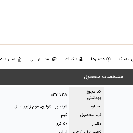
 مصرف
هشدارها
ترکیبات
نقد و بررسی
سایر توض
مشخصات محصول
کد مجوز
۱۰۳۰۳/۳۸
بهداشتی
عصاره
آلوئه ورا, لانولین, موم زنبور عسل
فرم محصول
کرم
مقدار
۵۰ گرم
کشور تولید کننده
ایران