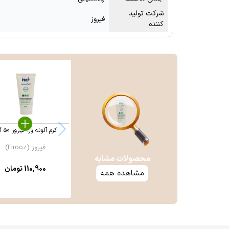
شرکت تولید
فیروز
کننده
کرم آلوئه ورا فیروز ۵۰ گرم
فیروز (Firooz)
محصولات مشابه
110,900
تومان
مشاهده همه