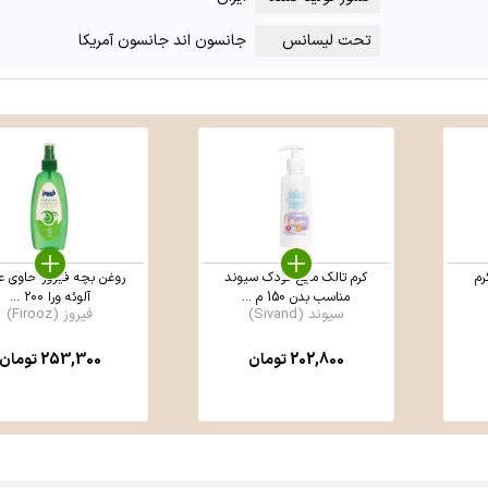
تحت لیسانس
جانسون اند جانسون آمریکا
کرم تالک مایع کودک سیوند
روغن بچه فیروز حاوی ع
مناسب بدن 150 م ...
آلوئه ورا ۲۰۰ ...
سیوند (Sivand)
فیروز (Firooz)
202,800
تومان
253,300
تومان