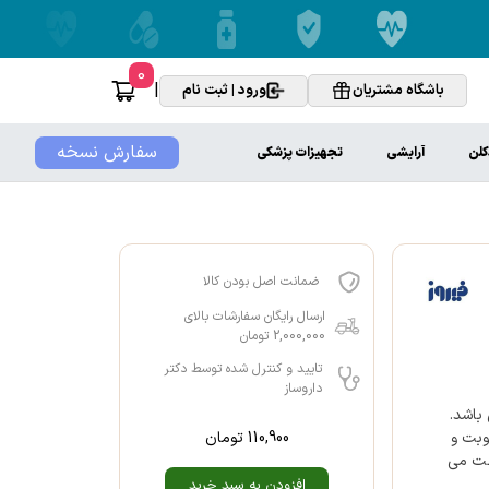
0
|
باشگاه مشتریان
ورود | ثبت نام
سفارش نسخه
کلن
آرایشی
تجهیزات پزشکی
ضمانت اصل بودن کالا
ارسال رایگان سفارشات بالای
2,000,000 تومان
تایید و کنترل شده توسط دکتر
داروساز
ست لطیف کودکان با pH خنثی می باشد.
110,900
تومان
وبت و
ظت می
افزودن به سبد خرید