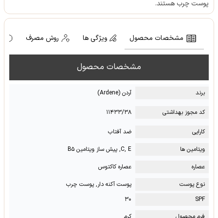
پوست چرب هستند.
مشخصات محصول
ویژگی ها
روش مصرف
ه
مشخصات محصول
برند
آردن (Ardene)
کد مجوز بهداشتی
۱۱۴۳۳/۳۸
کارایی
ضد آفتاب
ویتامین ها
C, E, پیش ساز ویتامین B۵
عصاره
عصاره کاکتوس
نوع پوست
پوست آکنه دار, پوست چرب
۳۰
SPF
فرم محصول
کرم