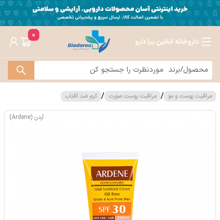
0
داروخانه آنلاین بیا دارو
/
/
مراقبت پوست و مو
مراقبت پوست صورت
کرم ضد آفتاب
آردن (Ardene)