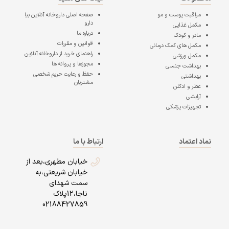
مراقبت پوست و مو
صفحه اصلی
داروخانه آنلاین بیا
دارو
مکمل غذایی
درباره ما
مادر و کودک
قوانین و مقررات
مکمل های کمک درمانی
راهنمای خرید از داروخانه آنلاین
مکمل ورزشی
مجوزها و پروانه ها
بهداشت جنسی
حفظ و رعایت حریم شخصی
بهداشتی
مشتریان
عطر و ادکلن
آرایشی
تجهیزات پزشکی
نماد اعتماد
ارتباط با ما
خیابان مطهری،بعد از
خیابان شریعتی،به
سمت شهدای
ناجا،12پلاک
02188427859