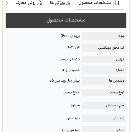
مشخصات محصول
ویژگی ها
روش مصرف
ه
مشخصات محصول
برند
پریم (Prime)
کد مجوز بهداشتی
۱۶۰۳۲/۱۶
کارایی
پاکسازی پوست
عصاره
عصاره بابونه
ویتامین ها
پیش ساز ویتامین B۵
نوع پوست
انواع پوست
فرم محصول
محلول
رده سنی
بزرگسالان
مقدار
۱۰۰ میلی لیتر