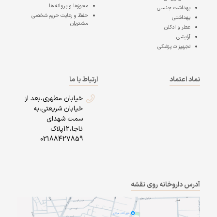
مجوزها و پروانه ها
بهداشت جنسی
حفظ و رعایت حریم شخصی
بهداشتی
مشتریان
عطر و ادکلن
آرایشی
تجهیزات پزشکی
نماد اعتماد
ارتباط با ما
خیابان مطهری،بعد از
خیابان شریعتی،به
سمت شهدای
ناجا،12پلاک
02188427859
آدرس داروخانه روی نقشه