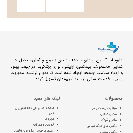
داروخانه آنلاين بيادارو با هدف تامين «سریع و آسان» مكمل هاى
غذايى، محصولات بهداشتى، آرايشى، لوازم پزشکی… در جهت بهبود
و ارتقاء سلامت جامعه ایجاد شده است تا بدین ترتیب، مدیریت
زمان و خدمات رسانی بهتر به شهروندان تسهیل گردد
محصولات
لینک های مفید
مراقبت پوست و مو
صفحه اصلی
داروخانه آنلاین بیا
دارو
مکمل غذایی
درباره ما
مادر و کودک
قوانین و مقررات
مکمل های کمک درمانی
راهنمای خرید از داروخانه آنلاین
مکمل ورزشی