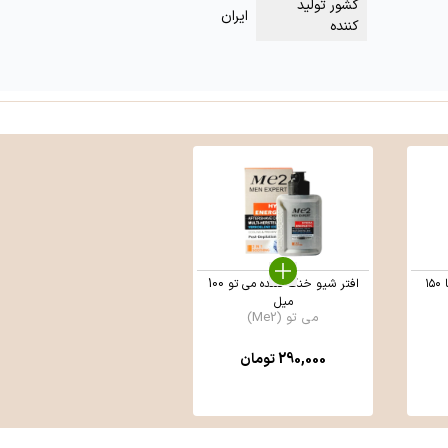
کشور تولید
ایران
کننده
ژل بهداشتی آقایان سروینا ۱۵۰
افتر شیو خنک کننده می تو 100
میل
می تو (Me2)
290,000
تومان