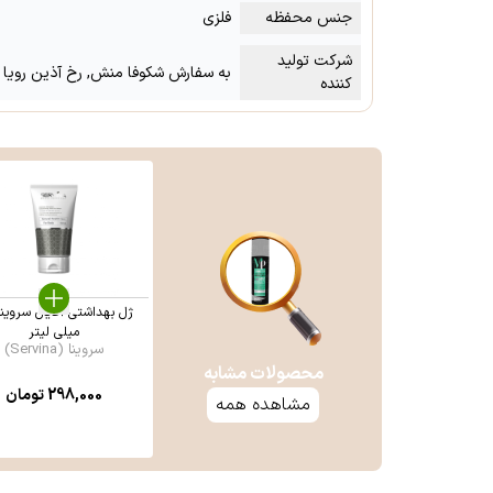
جنس محفظه
فلزی
شرکت تولید
به سفارش شکوفا منش, رخ آذین رویا
کننده
میلی لیتر
سروینا (Servina)
محصولات مشابه
298,000
تومان
مشاهده همه