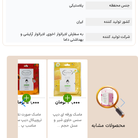
جنس محفظه
پلاستیکی
کشور تولید کننده
ایران
به سفارش لابراتوار اخوی, لابراتوار آرایشی و
شرکت تولید کننده
بهداشتی داما
79,000
تومان
59,000
تومان
ماسک ورقه ای دیپ
ماسک صورت نقابی
سنس حاوی شیر و
تروپیکال دیپ سنس
س
محصولات مشابه
عسل حجم ...
مناسب پ ...