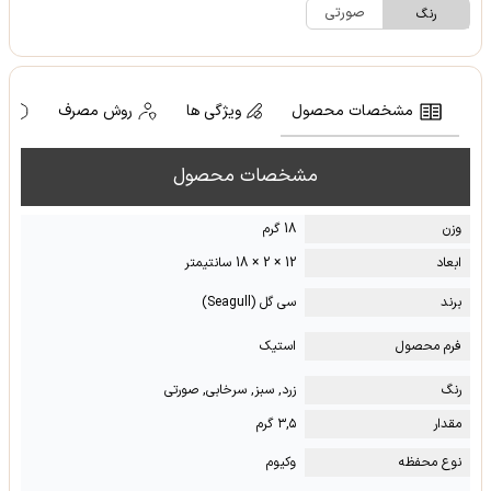
صورتی
رنگ
مشخصات محصول
ویژگی ها
روش مصرف
ه
مشخصات محصول
وزن
18 گرم
ابعاد
12 × 2 × 18 سانتیمتر
برند
سی گل (Seagull)
فرم محصول
استیک
رنگ
زرد, سبز, سرخابی, صورتی
مقدار
۳,۵ گرم
نوع محفظه
وکیوم