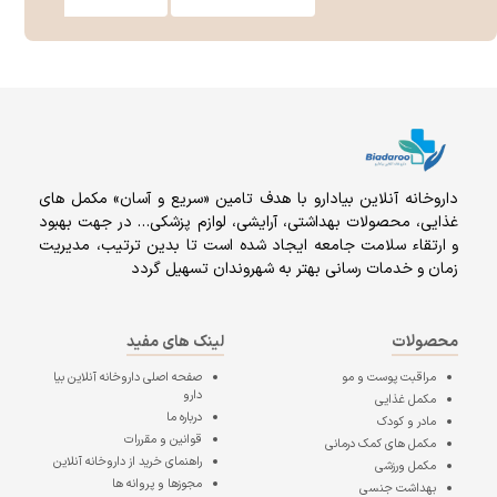
داروخانه آنلاين بيادارو با هدف تامين «سریع و آسان» مكمل هاى
غذايى، محصولات بهداشتى، آرايشى، لوازم پزشکی… در جهت بهبود
و ارتقاء سلامت جامعه ایجاد شده است تا بدین ترتیب، مدیریت
زمان و خدمات رسانی بهتر به شهروندان تسهیل گردد
محصولات
لینک های مفید
مراقبت پوست و مو
صفحه اصلی
داروخانه آنلاین بیا
دارو
مکمل غذایی
درباره ما
مادر و کودک
قوانین و مقررات
مکمل های کمک درمانی
راهنمای خرید از داروخانه آنلاین
مکمل ورزشی
مجوزها و پروانه ها
بهداشت جنسی