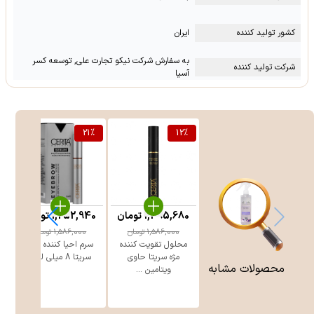
کشور تولید کننده
ایران
به سفارش شرکت نیکو تجارت علی, توسعه کسر
شرکت تولید کننده
آسیا
%
21
%
12
%
1,395,680
تومان
1,252,940
تومان
1,586,000
تومان
1,586,000
تومان
محلول تقویت کننده
سرم احیا کننده ابرو
مژه سریتا حاوی
سریتا 8 میلی لیتر
محصولات مشابه
ویتامین ...