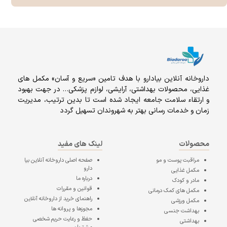
داروخانه آنلاين بيادارو با هدف تامين «سریع و آسان» مكمل هاى
غذايى، محصولات بهداشتى، آرايشى، لوازم پزشکی… در جهت بهبود
و ارتقاء سلامت جامعه ایجاد شده است تا بدین ترتیب، مدیریت
زمان و خدمات رسانی بهتر به شهروندان تسهیل گردد
محصولات
لینک های مفید
مراقبت پوست و مو
صفحه اصلی
داروخانه آنلاین بیا
دارو
مکمل غذایی
درباره ما
مادر و کودک
قوانین و مقررات
مکمل های کمک درمانی
راهنمای خرید از داروخانه آنلاین
مکمل ورزشی
مجوزها و پروانه ها
بهداشت جنسی
حفظ و رعایت حریم شخصی
بهداشتی