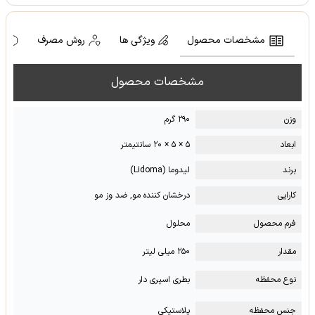
مشخصات محصول
ویژگی ها
روش مصرف
ه
مشخصات محصول
وزن
۲۹۰ گرم
ابعاد
۵ × ۵ × ۲۰ سانتیمتر
برند
لیدوما (Lidoma)
کارایی
درخشان کننده مو, ضد وز مو
فرم محصول
محلول
مقدار
۲۵۰ میلی لیتر
نوع محفظه
بطری اسپری دار
جنس محفظه
پلاستیکی