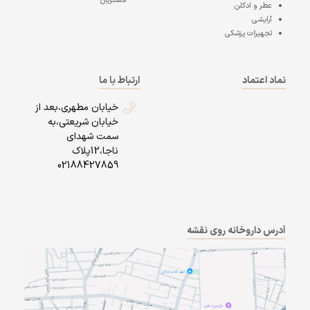
مشتریان
عطر و ادکلن
آرایشی
تجهیزات پزشکی
نماد اعتماد
ارتباط با ما
خیابان مطهری،بعد از
خیابان شریعتی،به
سمت شهدای
ناجا،12پلاک
02188427859
آدرس داروخانه روی نقشه