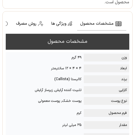
محصول است.
مشخصات محصول
ویژگی ها
روش مصرف
ه
مشخصات محصول
وزن
۴۹ گرم
ابعاد
۴ × ۴ × ۱۲ سانتیمتر
برند
کالیستا (Callista)
کارایی
تثبیت کننده آرایش, زیرساز آرایش
نوع پوست
پوست خشک, پوست معمولی
فرم محصول
کرم
مقدار
۳۵ میلی لیتر