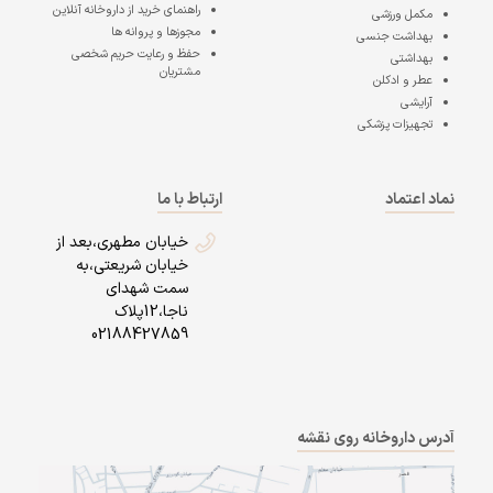
راهنمای خرید از داروخانه آنلاین
مکمل ورزشی
مجوزها و پروانه ها
بهداشت جنسی
حفظ و رعایت حریم شخصی
بهداشتی
مشتریان
عطر و ادکلن
آرایشی
تجهیزات پزشکی
نماد اعتماد
ارتباط با ما
خیابان مطهری،بعد از
خیابان شریعتی،به
سمت شهدای
ناجا،12پلاک
02188427859
آدرس داروخانه روی نقشه