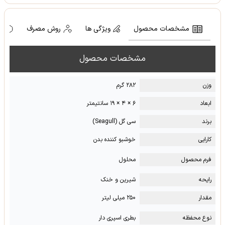
مشخصات محصول
ویژگی ها
روش مصرف
ه
مشخصات محصول
وزن
۲۸۲ گرم
ابعاد
۶ × ۴ × ۱۹ سانتیمتر
برند
سی گل (Seagull)
کارایی
خوشبو کننده بدن
فرم محصول
محلول
رایحه
شیرین و خنک
مقدار
۲۵۰ میلی لیتر
نوع محفظه
بطری اسپری دار