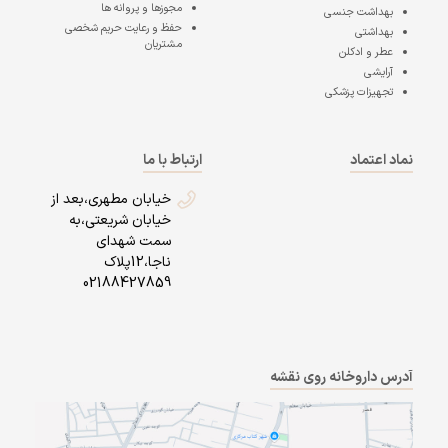
مجوزها و پروانه ها
بهداشت جنسی
حفظ و رعایت حریم شخصی
بهداشتی
مشتریان
عطر و ادکلن
آرایشی
تجهیزات پزشکی
نماد اعتماد
ارتباط با ما
خیابان مطهری،بعد از
خیابان شریعتی،به
سمت شهدای
ناجا،12پلاک
02188427859
آدرس داروخانه روی نقشه