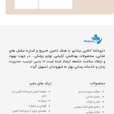
داروخانه آنلاين بيادارو با هدف تامين «سریع و آسان» مكمل هاى
غذايى، محصولات بهداشتى، آرايشى، لوازم پزشکی… در جهت بهبود
و ارتقاء سلامت جامعه ایجاد شده است تا بدین ترتیب، مدیریت
زمان و خدمات رسانی بهتر به شهروندان تسهیل گردد
محصولات
لینک های مفید
مراقبت پوست و مو
صفحه اصلی
داروخانه آنلاین بیا
دارو
مکمل غذایی
درباره ما
مادر و کودک
قوانین و مقررات
مکمل های کمک درمانی
راهنمای خرید از داروخانه آنلاین
مکمل ورزشی