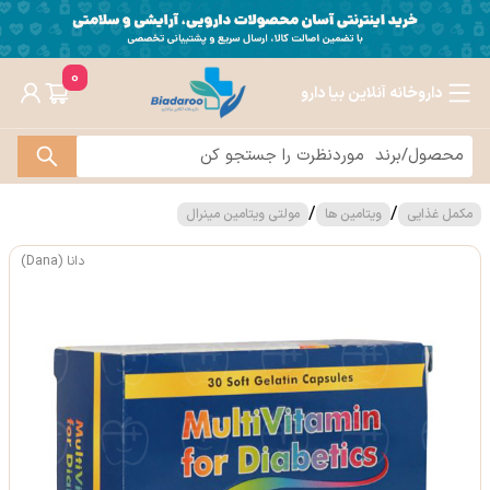
0
داروخانه آنلاین بیا دارو
/
/
مکمل غذایی
ویتامین ها
مولتی ویتامین مینرال
دانا (Dana)