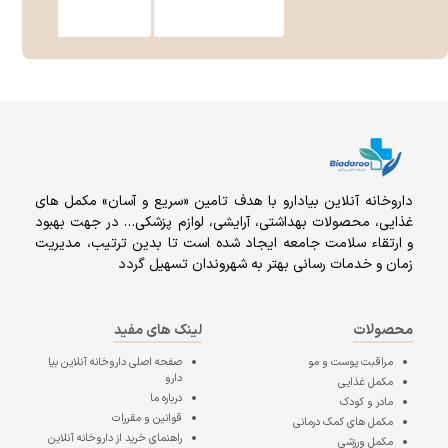
داروخانه آنلاين بيادارو با هدف تامين «سریع و آسان» مكمل هاى
غذايى، محصولات بهداشتى، آرايشى، لوازم پزشکی… در جهت بهبود
و ارتقاء سلامت جامعه ایجاد شده است تا بدین ترتیب، مدیریت
زمان و خدمات رسانی بهتر به شهروندان تسهیل گردد
محصولات
لینک های مفید
مراقبت پوست و مو
صفحه اصلی
داروخانه آنلاین بیا
دارو
مکمل غذایی
درباره ما
مادر و کودک
قوانین و مقررات
مکمل های کمک درمانی
راهنمای خرید از داروخانه آنلاین
مکمل ورزشی