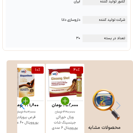
کشور تولید کننده
ایران
شرکت تولید کننده
داروسازی دانا
تعداد در بسته
۳۰
%
10
%
40
%
252,000
تومان
721,800
تومان
420,000
تومان
802,000
تومان
ویال خوراکی
قرص بیوپانتن
جینسینگ شات
یوروویتال 60 عدد
بی
محصولات مشابه
یوروویتال 6 عددی