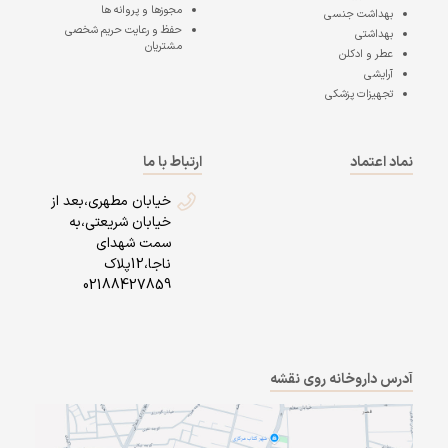
مجوزها و پروانه ها
بهداشت جنسی
حفظ و رعایت حریم شخصی
بهداشتی
مشتریان
عطر و ادکلن
آرایشی
تجهیزات پزشکی
نماد اعتماد
ارتباط با ما
خیابان مطهری،بعد از
خیابان شریعتی،به
سمت شهدای
ناجا،12پلاک
02188427859
آدرس داروخانه روی نقشه