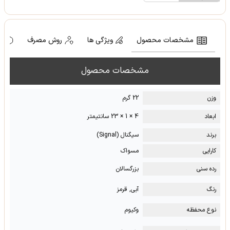
مشخصات محصول
ویژگی ها
روش مصرف
ه
مشخصات محصول
وزن
22 گرم
ابعاد
4 × 1 × 23 سانتیمتر
برند
سیگنال (Signal)
کارایی
مسواک
رده سنی
بزرگسالان
رنگ
آبی, قرمز
نوع محفظه
وکیوم