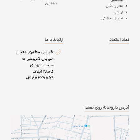
مشتریان
عطر و ادکلن
آرایشی
تجهیزات پزشکی
نماد اعتماد
ارتباط با ما
خیابان مطهری،بعد از
خیابان شریعتی،به
سمت شهدای
ناجا،12پلاک
02188427859
آدرس داروخانه روی نقشه