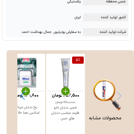
جنس محفظه
پلاستیکی
کشور تولید کننده
ایران
شرکت تولید کننده
به سفارش یونیلیور, جمال بهداشت احمد
5
%
256,500
تومان
129,800
تومان
270,000
تومان
نخ دندان مینا با
خمیر دندان نانو
اسانس نعنا ۵۰ متر
فارمد مناسب دندان
محصولات مشابه
های حس ...