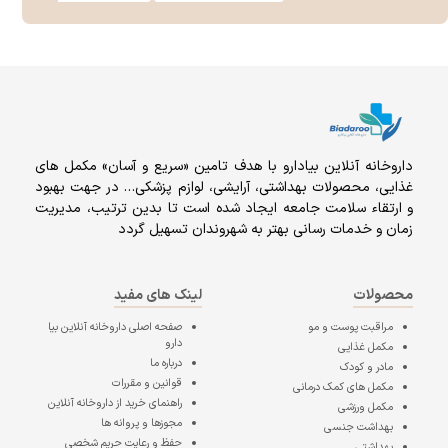
داروخانه آنلاين بيادارو با هدف تامين «سریع و آسان» مكمل هاى
غذايى، محصولات بهداشتى، آرايشى، لوازم پزشکی… در جهت بهبود
و ارتقاء سلامت جامعه ایجاد شده است تا بدین ترتیب، مدیریت
زمان و خدمات رسانی بهتر به شهروندان تسهیل گردد
محصولات
لینک های مفید
مراقبت پوست و مو
صفحه اصلی
داروخانه آنلاین بیا
دارو
مکمل غذایی
درباره ما
مادر و کودک
قوانین و مقررات
مکمل های کمک درمانی
راهنمای خرید از داروخانه آنلاین
مکمل ورزشی
مجوزها و پروانه ها
بهداشت جنسی
حفظ و رعایت حریم شخصی
بهداشتی