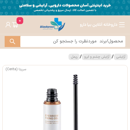
0
داروخانه آنلاین بیا دارو
/
/
آرایشی
آرایش چشم و ابرو
ریمل
سریتا (Cerita)