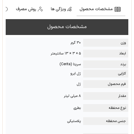
مشخصات محصول
ویژگی ها
روش مصرف
ه
مشخصات محصول
وزن
۳۰ گرم
ابعاد
۵ × ۳ × ۱۳ سانتیمتر
برند
سریتا (Cerita)
کارایی
ژل ابرو
فرم محصول
ژل
مقدار
۸ میلی لیتر
نوع محفظه
بطری
جنس محفظه
پلاستیکی