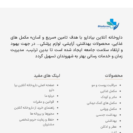
داروخانه آنلاين بيادارو با هدف تامين «سریع و آسان» مكمل هاى
غذايى، محصولات بهداشتى، آرايشى، لوازم پزشکی… در جهت بهبود
و ارتقاء سلامت جامعه ایجاد شده است تا بدین ترتیب، مدیریت
زمان و خدمات رسانی بهتر به شهروندان تسهیل گردد
محصولات
لینک های مفید
مراقبت پوست و مو
صفحه اصلی
داروخانه آنلاین بیا
دارو
مکمل غذایی
درباره ما
مادر و کودک
قوانین و مقررات
مکمل های کمک درمانی
راهنمای خرید از داروخانه آنلاین
مکمل ورزشی
مجوزها و پروانه ها
بهداشت جنسی
حفظ و رعایت حریم شخصی
بهداشتی
مشتریان
عطر و ادکلن
آرایشی