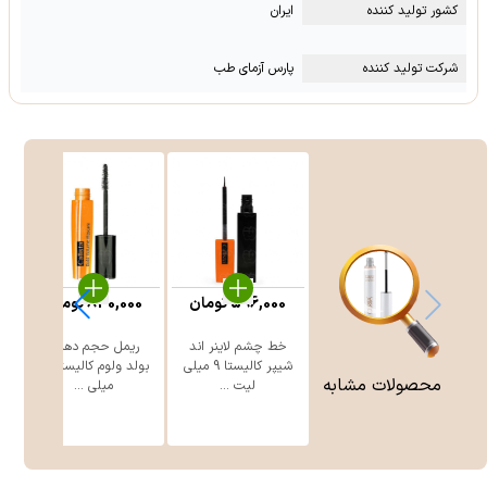
کشور تولید کننده
ایران
شرکت تولید کننده
پارس آزمای طب
596,000
تومان
830,000
تومان
خط چشم لاینر اند
ریمل حجم دهنده
ری
شیپر کالیستا 9 میلی
بولد ولوم کالیستا 15
محصولات مشابه
لیت ...
میلی ...