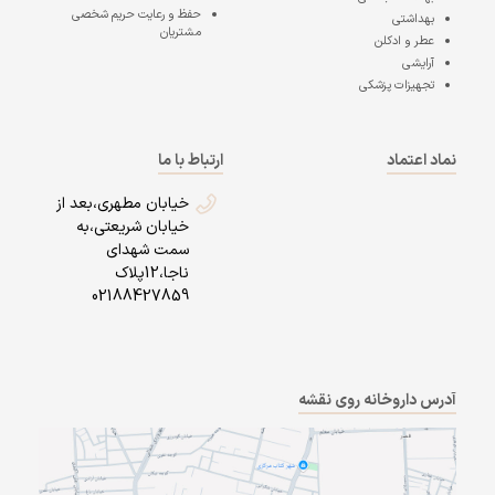
حفظ و رعایت حریم شخصی
بهداشتی
مشتریان
عطر و ادکلن
آرایشی
تجهیزات پزشکی
نماد اعتماد
ارتباط با ما
خیابان مطهری،بعد از
خیابان شریعتی،به
سمت شهدای
ناجا،12پلاک
02188427859
آدرس داروخانه روی نقشه