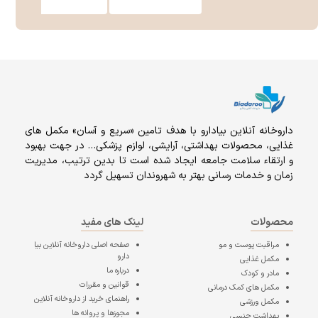
داروخانه آنلاين بيادارو با هدف تامين «سریع و آسان» مكمل هاى
غذايى، محصولات بهداشتى، آرايشى، لوازم پزشکی… در جهت بهبود
و ارتقاء سلامت جامعه ایجاد شده است تا بدین ترتیب، مدیریت
زمان و خدمات رسانی بهتر به شهروندان تسهیل گردد
محصولات
لینک های مفید
مراقبت پوست و مو
صفحه اصلی
داروخانه آنلاین بیا
دارو
مکمل غذایی
درباره ما
مادر و کودک
قوانین و مقررات
مکمل های کمک درمانی
راهنمای خرید از داروخانه آنلاین
مکمل ورزشی
مجوزها و پروانه ها
بهداشت جنسی