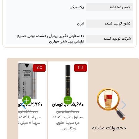
جنس محفظه
پلاستیکی
کشور تولید کننده
ایران
به سفارش نگارین پرنیان رخشنده توس, صنایع
شرکت تولید کننده
آرایشی بهداشتی مهلران
%
21
%
12
%
1,395,680
تومان
1,252,940
تومان
1,586,000
تومان
1,586,000
تومان
محلول تقویت کننده
سرم احیا کننده ابرو
مژه سریتا حاوی
سریتا 8 میلی لیتر
محصولات مشابه
ویتامین ...