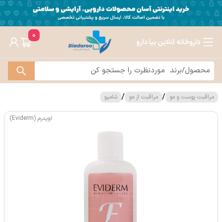
0
داروخانه آنلاین بیا دارو
/
/
مراقبت پوست و مو
مراقبت از مو
شامپو
اویدرم (Eviderm)