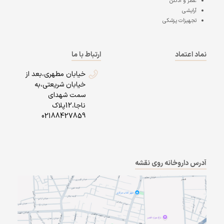
عطر و ادکلن
آرایشی
تجهیزات پزشکی
نماد اعتماد
ارتباط با ما
خیابان مطهری،بعد از
خیابان شریعتی،به
سمت شهدای
ناجا،12پلاک
02188427859
آدرس داروخانه روی نقشه