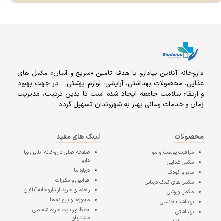
داروخانه آنلاين بيادارو با هدف تامين «سریع و آسان» مكمل هاى
غذايى، محصولات بهداشتى، آرايشى، لوازم پزشکی… در جهت بهبود
و ارتقاء سلامت جامعه ایجاد شده است تا بدین ترتیب، مدیریت
زمان و خدمات رسانی بهتر به شهروندان تسهیل گردد
محصولات
لینک های مفید
مراقبت پوست و مو
صفحه اصلی
داروخانه آنلاین بیا
دارو
مکمل غذایی
درباره ما
مادر و کودک
قوانین و مقررات
مکمل های کمک درمانی
راهنمای خرید از داروخانه آنلاین
مکمل ورزشی
مجوزها و پروانه ها
بهداشت جنسی
حفظ و رعایت حریم شخصی
بهداشتی
مشتریان