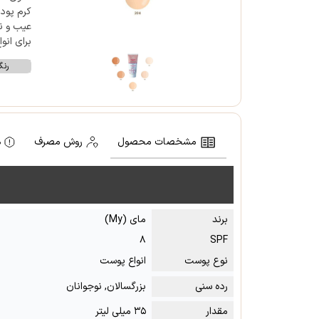
کرم پودر
برای ان
رن
مشخصات محصول
روش مصرف
ه
برند
مای (My)
۸
SPF
نوع پوست
انواع پوست
رده سنی
بزرگسالان, نوجوانان
مقدار
۳۵ میلی لیتر