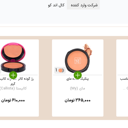
شرکت وارد کننده
کال اند کو
1
ناسب
پنكيک ساده مای
گرم
مای (My)
کالیستا (Callista)
365,000
تومان
610,000
تومان