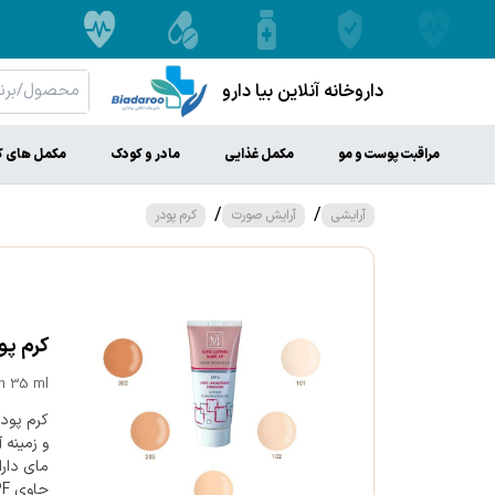
داروخانه آنلاین بیا دارو
مراقبت پوست و مو
مکمل غذایی
مادر و کودک
مکمل های ک
/
/
آرایشی
آرایش صورت
کرم پودر
کرم پودر 
n 35 ml
کرم پود
و زمینه 
مای دار