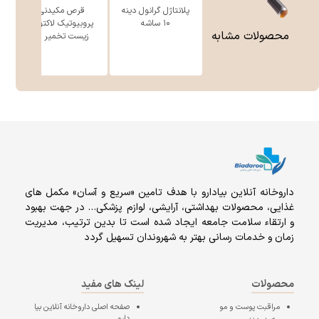
پلانتاژل گرانول دینه
قرص مکیدنی
۱۰ ساشه
پروبیوتیک لاکتوگام
ز
محصولات مشابه
زیست تخمیر ...
داروخانه آنلاين بيادارو با هدف تامين «سریع و آسان» مكمل هاى
غذايى، محصولات بهداشتى، آرايشى، لوازم پزشکی… در جهت بهبود
و ارتقاء سلامت جامعه ایجاد شده است تا بدین ترتیب، مدیریت
زمان و خدمات رسانی بهتر به شهروندان تسهیل گردد
محصولات
لینک های مفید
مراقبت پوست و مو
صفحه اصلی
داروخانه آنلاین بیا
دارو