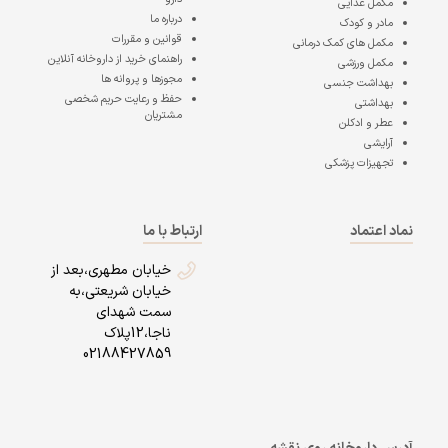
مکمل غذایی
درباره ما
مادر و کودک
قوانین و مقررات
مکمل های کمک درمانی
راهنمای خرید از داروخانه آنلاین
مکمل ورزشی
مجوزها و پروانه ها
بهداشت جنسی
حفظ و رعایت حریم شخصی
بهداشتی
مشتریان
عطر و ادکلن
آرایشی
تجهیزات پزشکی
نماد اعتماد
ارتباط با ما
خیابان مطهری،بعد از
خیابان شریعتی،به
سمت شهدای
ناجا،12پلاک
02188427859