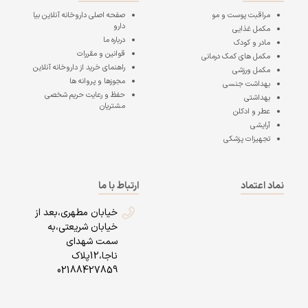
مراقبت پوست و مو
صفحه اصلی
داروخانه آنلاین بیا
دارو
مکمل غذایی
درباره ما
مادر و کودک
قوانین و مقررات
مکمل های کمک درمانی
راهنمای خرید از داروخانه آنلاین
مکمل ورزشی
مجوزها و پروانه ها
بهداشت جنسی
حفظ و رعایت حریم شخصی
بهداشتی
مشتریان
عطر و ادکلن
آرایشی
تجهیزات پزشکی
نماد اعتماد
ارتباط با ما
خیابان مطهری،بعد از
خیابان شریعتی،به
سمت شهدای
ناجا،12پلاک
02188427859