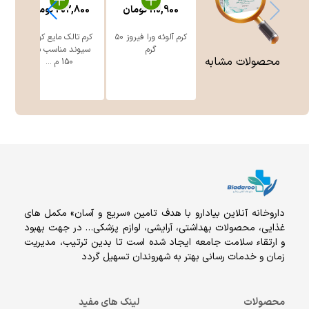
110,900
تومان
202,800
تومان
0
کرم آلوئه ورا فیروز ۵۰
کرم تالک مایع کودک
گرم
سیوند مناسب بدن
ح
محصولات مشابه
150 م ...
داروخانه آنلاين بيادارو با هدف تامين «سریع و آسان» مكمل هاى
غذايى، محصولات بهداشتى، آرايشى، لوازم پزشکی… در جهت بهبود
و ارتقاء سلامت جامعه ایجاد شده است تا بدین ترتیب، مدیریت
زمان و خدمات رسانی بهتر به شهروندان تسهیل گردد
محصولات
لینک های مفید