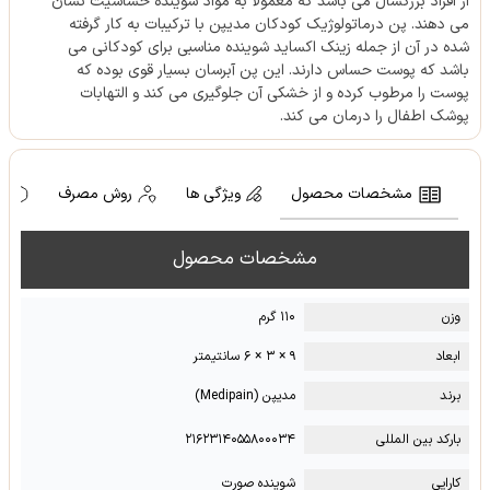
از افراد بزرگسال می باشد که معمولا به مواد شوینده حساسیت نشان
می دهند. پن درماتولوژیک کودکان مدیپن با ترکیبات به کار گرفته
شده در آن از جمله زینک اکساید شوینده مناسبی برای کودکانی می
باشد که پوست حساس دارند. این پن آبرسان بسیار قوی بوده که
پوست را مرطوب کرده و از خشکی آن جلوگیری می کند و التهابات
پوشک اطفال را درمان می کند.
مشخصات محصول
ویژگی ها
روش مصرف
ه
مشخصات محصول
وزن
۱۱۰ گرم
ابعاد
۹ × ۳ × ۶ سانتیمتر
برند
مدیپن (Medipain)
بارکد بین المللی
۲۱۶۲۳۱۴۰۵۵۸۰۰۰۳۴
کارایی
شوینده صورت