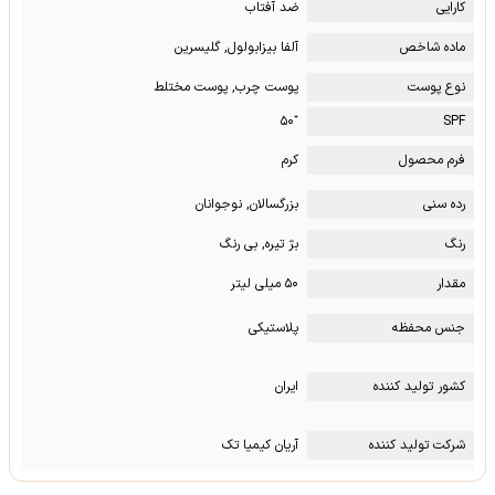
کارایی
ضد آفتاب
ماده شاخص
آلفا بیزابولول, گلیسرین
نوع پوست
پوست چرب, پوست مختلط
⁺۵۰
SPF
فرم محصول
کرم
رده سنی
بزرگسالان, نوجوانان
رنگ
بژ تیره, بی رنگ
مقدار
۵۰ میلی لیتر
جنس محفظه
پلاستیکی
کشور تولید کننده
ایران
شرکت تولید کننده
آریان کیمیا تک