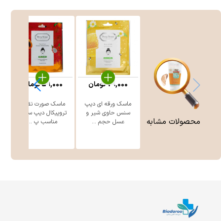
79,000
تومان
59,000
تومان
ماسک ورقه ای دیپ
ماسک صورت نقابی
سنس حاوی شیر و
تروپیکال دیپ سنس
س
محصولات مشابه
عسل حجم ...
مناسب پ ...