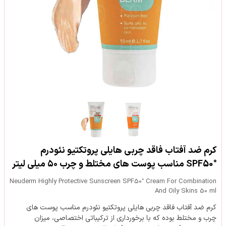
کرم ضد آفتاب فاقد چربی هایلی پروتکتیو نئودرم
⁺SPF50 مناسب پوست های مختلط و چرب ۵۰ میلی لیتر
Neuderm Highly Protective Sunscreen SPF50⁺ Cream For Combination
And Oily Skins 50 ml
کرم ضد آفتاب فاقد چربی هایلی پروتکتیو نئودرم مناسب پوست های
چرب و مختلط بوده که با برخورداری از ترکیباتی اختصاصی، میزان