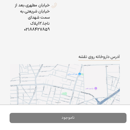
خیابان مطهری،بعد از
خیابان شریعتی،به
سمت شهدای
ناجا،12پلاک
02188427859
آدرس داروخانه روی نقشه
ناموجود
Powered By
A Pluss