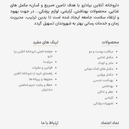
داروخانه آنلاين بيادارو با هدف تامين «سریع و آسان» مكمل هاى
غذايى، محصولات بهداشتى، آرايشى، لوازم پزشکی… در جهت بهبود
و ارتقاء سلامت جامعه ایجاد شده است تا بدین ترتیب، مدیریت
زمان و خدمات رسانی بهتر به شهروندان تسهیل گردد
محصولات
لینک های مفید
مراقبت پوست و مو
صفحه اصلی
داروخانه آنلاین بیا
دارو
مکمل غذایی
درباره ما
مادر و کودک
قوانین و مقررات
مکمل های کمک درمانی
راهنمای خرید از داروخانه آنلاین
مکمل ورزشی
مجوزها و پروانه ها
بهداشت جنسی
حفظ و رعایت حریم شخصی
بهداشتی
مشتریان
عطر و ادکلن
آرایشی
تجهیزات پزشکی
نماد اعتماد
ارتباط با ما