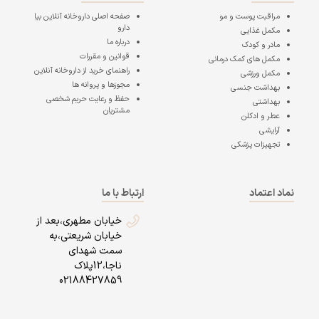
مراقبت پوست و مو
صفحه اصلی
داروخانه آنلاین بیا
دارو
مکمل غذایی
درباره ما
مادر و کودک
قوانین و مقررات
مکمل های کمک درمانی
راهنمای خرید از داروخانه آنلاین
مکمل ورزشی
مجوزها و پروانه ها
بهداشت جنسی
حفظ و رعایت حریم شخصی
بهداشتی
مشتریان
عطر و ادکلن
آرایشی
تجهیزات پزشکی
نماد اعتماد
ارتباط با ما
خیابان مطهری،بعد از
خیابان شریعتی،به
سمت شهدای
ناجا،12پلاک
02188427859