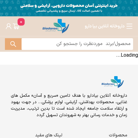
0
داروخانه آنلاین بیا دارو
Loading...
داروخانه آنلاين بيادارو با هدف تامين «سریع و آسان» مكمل هاى
غذايى، محصولات بهداشتى، آرايشى، لوازم پزشکی… در جهت بهبود
و ارتقاء سلامت جامعه ایجاد شده است تا بدین ترتیب، مدیریت
زمان و خدمات رسانی بهتر به شهروندان تسهیل گردد
محصولات
لینک های مفید