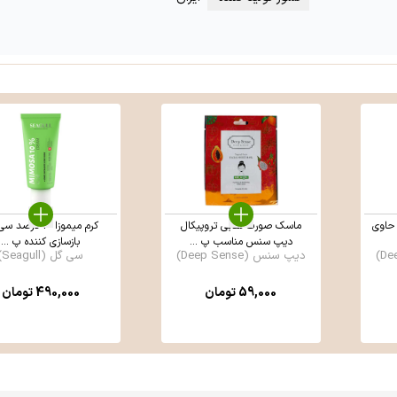
حاوی
ماسک صورت نقابی تروپیکال
کرم میموزا 10 درصد
دیپ سنس مناسب پ ...
بازسازی کننده پ ...
دیپ سنس (Deep Sense)
سی گل (Seagull)
59,000
تومان
490,000
تومان