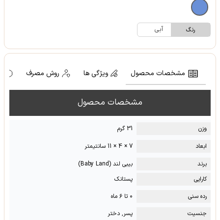
آبی
رنگ
مشخصات محصول
ویژگی ها
روش مصرف
ه
مشخصات محصول
وزن
31 گرم
ابعاد
7 × 4 × 11 سانتیمتر
برند
بیبی لند (Baby Land)
کارایی
پستانک
رده سنی
۰ تا ۶ ماه
جنسیت
پسر, دختر