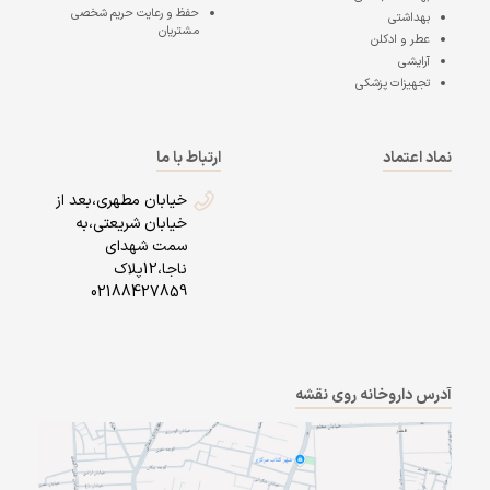
حفظ و رعایت حریم شخصی
بهداشتی
مشتریان
عطر و ادکلن
آرایشی
تجهیزات پزشکی
نماد اعتماد
ارتباط با ما
خیابان مطهری،بعد از
خیابان شریعتی،به
سمت شهدای
ناجا،12پلاک
02188427859
آدرس داروخانه روی نقشه