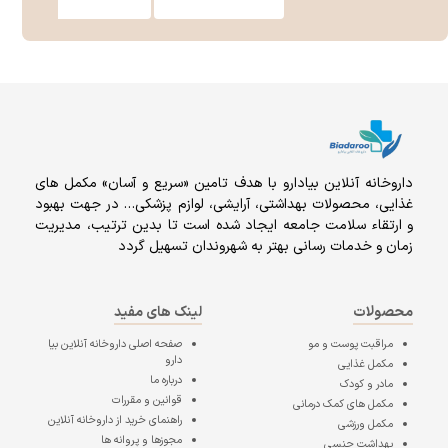
داروخانه آنلاين بيادارو با هدف تامين «سریع و آسان» مكمل هاى
غذايى، محصولات بهداشتى، آرايشى، لوازم پزشکی… در جهت بهبود
و ارتقاء سلامت جامعه ایجاد شده است تا بدین ترتیب، مدیریت
زمان و خدمات رسانی بهتر به شهروندان تسهیل گردد
محصولات
لینک های مفید
مراقبت پوست و مو
صفحه اصلی
داروخانه آنلاین بیا
دارو
مکمل غذایی
درباره ما
مادر و کودک
قوانین و مقررات
مکمل های کمک درمانی
راهنمای خرید از داروخانه آنلاین
مکمل ورزشی
مجوزها و پروانه ها
بهداشت جنسی