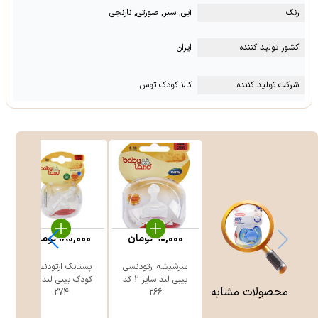
رنگ
آبی, سبز, صورتی, نارنجی
کشور تولید کننده
ایران
شرکت تولید کننده
کالا کودک توس
90,000
تومان
180,000
تومان
سرشیشه ارتودنسی
پستانک ارتودنسی
بیبی لند سایز 2 کد
کودک بیبی لند کد
محصولات مشابه
274
266