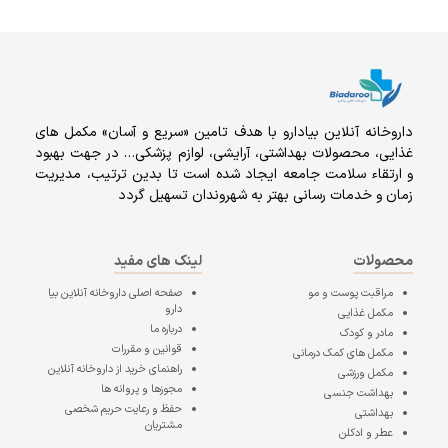
داروخانه آنلاين بيادارو با هدف تامين «سریع و آسان» مكمل هاى
غذايى، محصولات بهداشتى، آرايشى، لوازم پزشکی… در جهت بهبود
و ارتقاء سلامت جامعه ایجاد شده است تا بدین ترتیب، مدیریت
زمان و خدمات رسانی بهتر به شهروندان تسهیل گردد
محصولات
لینک های مفید
مراقبت پوست و مو
صفحه اصلی
داروخانه آنلاین بیا
دارو
مکمل غذایی
درباره ما
مادر و کودک
قوانین و مقررات
مکمل های کمک درمانی
راهنمای خرید از داروخانه آنلاین
مکمل ورزشی
مجوزها و پروانه ها
بهداشت جنسی
حفظ و رعایت حریم شخصی
بهداشتی
مشتریان
عطر و ادکلن