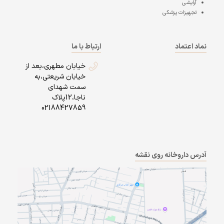
آرایشی
تجهیزات پزشکی
نماد اعتماد
ارتباط با ما
خیابان مطهری،بعد از
خیابان شریعتی،به
سمت شهدای
ناجا،12پلاک
02188427859
آدرس داروخانه روی نقشه