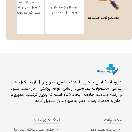
1,254,000
تومان
کپسول چشم اوژن
کپسول نرم لوتئین 20
یوروویتال ۶۰ عددی
میلی گرم یوروویتال 6
محصولات مشابه
...
داروخانه آنلاين بيادارو با هدف تامين «سریع و آسان» مكمل هاى
غذايى، محصولات بهداشتى، آرايشى، لوازم پزشکی… در جهت بهبود
و ارتقاء سلامت جامعه ایجاد شده است تا بدین ترتیب، مدیریت
زمان و خدمات رسانی بهتر به شهروندان تسهیل گردد
محصولات
لینک های مفید
مراقبت پوست و مو
صفحه اصلی
داروخانه آنلاین بیا