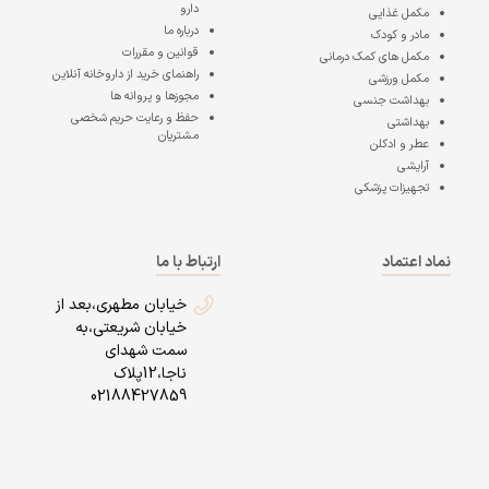
دارو
مکمل غذایی
درباره ما
مادر و کودک
قوانین و مقررات
مکمل های کمک درمانی
راهنمای خرید از داروخانه آنلاین
مکمل ورزشی
مجوزها و پروانه ها
بهداشت جنسی
حفظ و رعایت حریم شخصی
بهداشتی
مشتریان
عطر و ادکلن
آرایشی
تجهیزات پزشکی
نماد اعتماد
ارتباط با ما
خیابان مطهری،بعد از
خیابان شریعتی،به
سمت شهدای
ناجا،12پلاک
02188427859