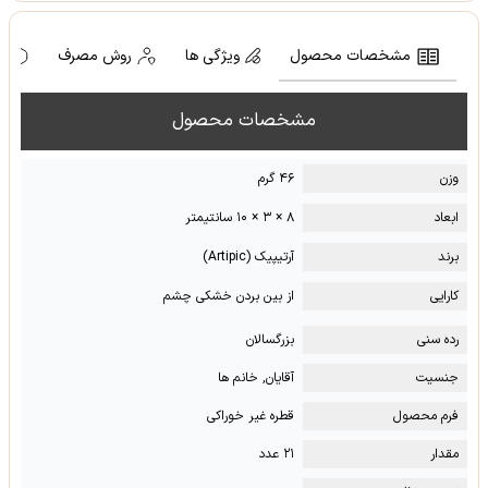
مشخصات محصول
ویژگی ها
روش مصرف
ه
مشخصات محصول
وزن
۴۶ گرم
ابعاد
۸ × ۳ × ۱۰ سانتیمتر
برند
آرتیپیک (Artipic)
کارایی
از بین بردن خشکی چشم
رده سنی
بزرگسالان
جنسیت
آقایان, خانم ها
فرم محصول
قطره غیر خوراکی
مقدار
۲۱ عدد