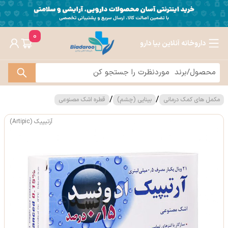
0
داروخانه آنلاین بیا دارو
/
/
مکمل های کمک درمانی
بینایی (چشم)
قطره اشک مصنوعی
آرتیپیک (Artipic)