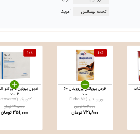
تحت لیسانس
آمریکا
10
%
10
%
شات
قرص بیوپانتن یوروویتال 60
آمپول بیوتین 5 بیاک
عدد
6 عدد
یوروویتال (Eurho Vit ...
اکتوورکو (Actoverco)
802,000
تومان
390,000
تومان
721,800
تومان
351,000
تومان