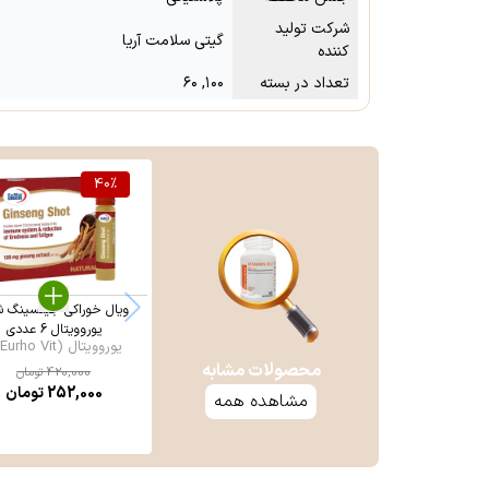
شرکت تولید
گیتی سلامت آریا
کننده
تعداد در بسته
۱۰۰, ۶۰
40
%
ویال خوراکی جینسینگ 
یوروویتال 6 عددی
یوروویتال (Eurho Vit ...
محصولات مشابه
420,000
تومان
252,000
تومان
مشاهده همه