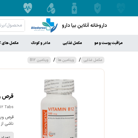
داروخانه آنلاین بیا دارو
مراقبت پوست و مو
مکمل غذایی
مادر و کودک
مکمل های ک
/
/
مکمل غذایی
ویتامین ها
ویتامین B12
قرص ویتامی
12 Tabs
ناشی از فقر ویتا
تعداد