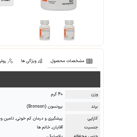
مشخصات محصول
ویژگی ها
روش
وزن
40 گرم
برند
برونسون (Bronson)
کارایی
پیشگیری و درمان کم خونی, تامین ویتام
جنسیت
آقایان, خانم ها
جنس محفظه
پلاستیکی