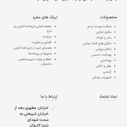
محصولات
لینک های مفید
مراقبت پوست و مو
صفحه اصلی
داروخانه آنلاین بیا
دارو
مکمل غذایی
درباره ما
مادر و کودک
قوانین و مقررات
مکمل های کمک درمانی
راهنمای خرید از داروخانه آنلاین
مکمل ورزشی
مجوزها و پروانه ها
بهداشت جنسی
حفظ و رعایت حریم شخصی
بهداشتی
مشتریان
عطر و ادکلن
آرایشی
تجهیزات پزشکی
نماد اعتماد
ارتباط با ما
خیابان مطهری،بعد از
خیابان شریعتی،به
سمت شهدای
ناجا،12پلاک