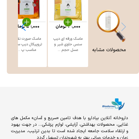
79,000
تومان
59,000
تومان
ماسک ورقه ای دیپ
ماسک صورت نقابی
سنس حاوی شیر و
تروپیکال دیپ سنس
س
محصولات مشابه
عسل حجم ...
مناسب پ ...
داروخانه آنلاين بيادارو با هدف تامين «سریع و آسان» مكمل هاى
غذايى، محصولات بهداشتى، آرايشى، لوازم پزشکی… در جهت بهبود
و ارتقاء سلامت جامعه ایجاد شده است تا بدین ترتیب، مدیریت
زمان و خدمات رسانی بهتر به شهروندان تسهیل گردد