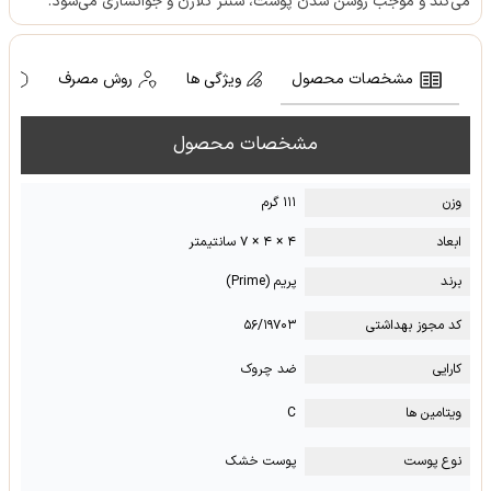
می‌کند و موجب روشن شدن پوست، سنتز کلاژن و جوانسازی‌‌ می‌شود.
مشخصات محصول
ویژگی ها
روش مصرف
ه
مشخصات محصول
وزن
۱۱۱ گرم
ابعاد
۴ × ۴ × ۷ سانتیمتر
برند
پریم (Prime)
کد مجوز بهداشتی
۵۶/۱۹۷۰۳
کارایی
ضد چروک
ویتامین ها
C
نوع پوست
پوست خشک