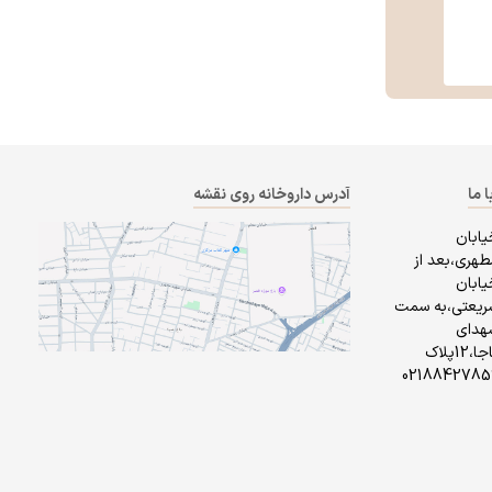
237,000
تومان
203,000
تومان
ا ما
آدرس داروخانه روی نقشه
یابان
طهری،بعد از
یابان
ریعتی،به سمت
هدای
ناجا،12پلاک
0218842785