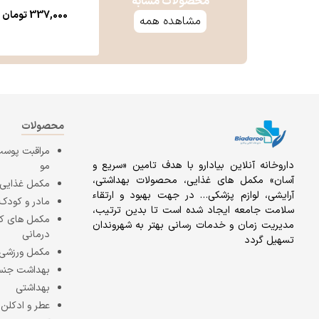
محصولات مشابه
337,000
تومان
مشاهده همه
محصولات
مراقبت پوست
داروخانه آنلاين بيادارو با هدف تامين «سریع و
مو
آسان» مكمل هاى غذايى، محصولات بهداشتى،
مکمل غذایی
آرايشى، لوازم پزشکی… در جهت بهبود و ارتقاء
مادر و کودک
سلامت جامعه ایجاد شده است تا بدین ترتیب،
مکمل های 
مدیریت زمان و خدمات رسانی بهتر به شهروندان
درمانی
تسهیل گردد
مکمل ورزشی
بهداشت جن
بهداشتی
عطر و ادکلن