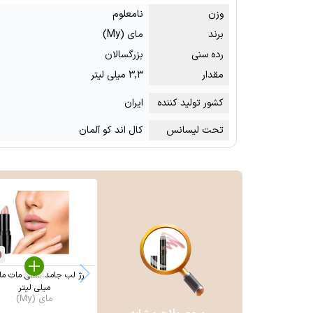
وزن
نامعلوم
برند
مای (My)
رده سنی
بزرگسالان
مقدار
۳,۳ میلی لیتر
کشور تولید کننده
ایران
تحت لیسانس
کال اند کو آلمان
میلی لیتر
مای (My)