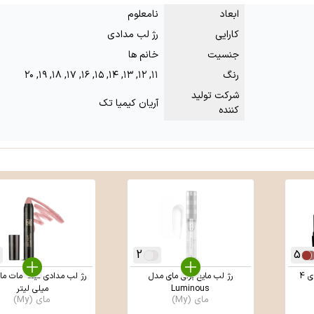
ابعاد
نامعلوم
کارایی
رژ لب مدادی
جنسیت
خانم ها
رنگ
۱۱, ۱۲, ۱۳, ۱۴, ۱۵, ۱۶, ۱۷, ۱۸, ۱۹, ۲۰
شرکت تولید
آریان کیمیا تک
کننده
2
5
رژ لب جامد استی مات مای 4
رژ لب مايع براق مای مدل
Luminous
میلی لیتر
مای (My)
مای (My)