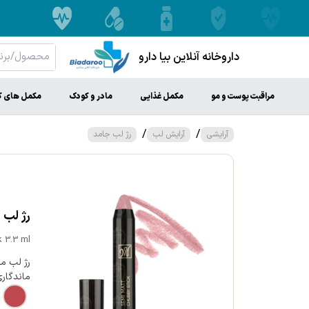
داروخانه آنلاین بیا دارو
مراقبت پوست و مو
مکمل غذایی
مادر و کودک
مکمل های ک
/
/
آرایشی
آرایش لب
رژ لب جامد
رژ لب مدا
 3.3 ml
ماندگار