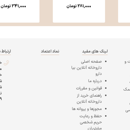
281,000
تومان
341,000
تومان
لینک های مفید
نماد اعتماد
ارتباط ب
 و
صفحه اصلی
خ
داروخانه آنلاین بیا
م
دارو
خ
درباره ما
ش
ش
قوانین و مقررات
کمک
راهنمای خرید از
9
داروخانه آنلاین
مجوزها و پروانه ها
سی
حفظ و رعایت
حریم شخصی
مشتریان