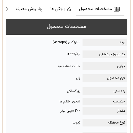
مشخصات محصول
ویژگی ها
روش مصرف
ه
مشخصات محصول
برند
عطرآگین (Atragin)
کد مجوز بهداشتی
۱۴۱۴۹/۵۶
کارایی
حالت دهنده مو
فرم محصول
ژل
رده سنی
بزرگسالان
جنسیت
آقایان, خانم ها
مقدار
۲۰۰ میلی لیتر
نوع محفظه
تیوب