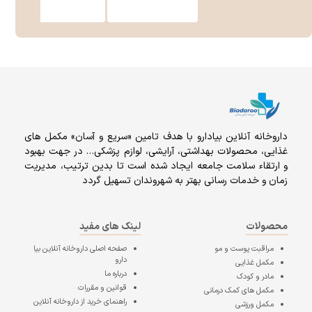
داروخانه آنلاين بيادارو با هدف تامين «سریع و آسان» مكمل هاى
غذايى، محصولات بهداشتى، آرايشى، لوازم پزشکی… در جهت بهبود
و ارتقاء سلامت جامعه ایجاد شده است تا بدین ترتیب، مدیریت
زمان و خدمات رسانی بهتر به شهروندان تسهیل گردد
محصولات
لینک های مفید
مراقبت پوست و مو
صفحه اصلی
داروخانه آنلاین بیا
دارو
مکمل غذایی
درباره ما
مادر و کودک
قوانین و مقررات
مکمل های کمک درمانی
راهنمای خرید از داروخانه آنلاین
مکمل ورزشی