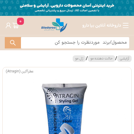
0
داروخانه آنلاین بیا دارو
/
/
آرایشی
حالت دهنده مو
ژل مو
عطرآگین (Atragin)