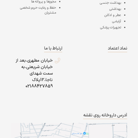
مجوزها و پروانه ها
بهداشت جنسی
حفظ و رعایت حریم شخصی
بهداشتی
مشتریان
عطر و ادکلن
آرایشی
تجهیزات پزشکی
نماد اعتماد
ارتباط با ما
خیابان مطهری،بعد از
خیابان شریعتی،به
سمت شهدای
ناجا،12پلاک
02188427859
آدرس داروخانه روی نقشه