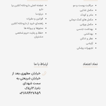
مراقبت پوست و مو
صفحه اصلی
داروخانه آنلاین بیا
دارو
مکمل غذایی
درباره ما
مادر و کودک
قوانین و مقررات
مکمل های کمک درمانی
راهنمای خرید از داروخانه آنلاین
مکمل ورزشی
مجوزها و پروانه ها
بهداشت جنسی
حفظ و رعایت حریم شخصی
بهداشتی
مشتریان
عطر و ادکلن
آرایشی
تجهیزات پزشکی
نماد اعتماد
ارتباط با ما
خیابان مطهری،بعد از
خیابان شریعتی،به
سمت شهدای
ناجا،12پلاک
02188427859