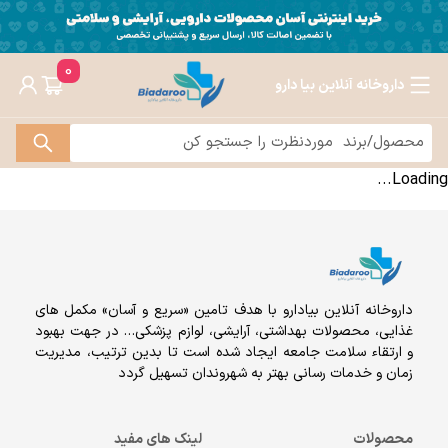
0
داروخانه آنلاین بیا دارو
Loading...
داروخانه آنلاين بيادارو با هدف تامين «سریع و آسان» مكمل هاى
غذايى، محصولات بهداشتى، آرايشى، لوازم پزشکی… در جهت بهبود
و ارتقاء سلامت جامعه ایجاد شده است تا بدین ترتیب، مدیریت
زمان و خدمات رسانی بهتر به شهروندان تسهیل گردد
محصولات
لینک های مفید