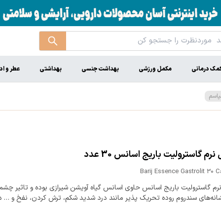
مک درمانی
مکمل ورزشی
بهداشت جنسی
بهداشتی
عطر و اد
پاسم
رم گاسترولیت باریج اسانس 30 عدد
Barij Essence Gastrolit 30 
رم گاسترولیت باریج اسانس حاوی اسانس گیاه آویشن شیرازی بوده و تاثیر چشم
انه‌‌های سندروم روده تحریک پذیر مانند درد شدید شکم، ترش کردن، نفخ و … دا