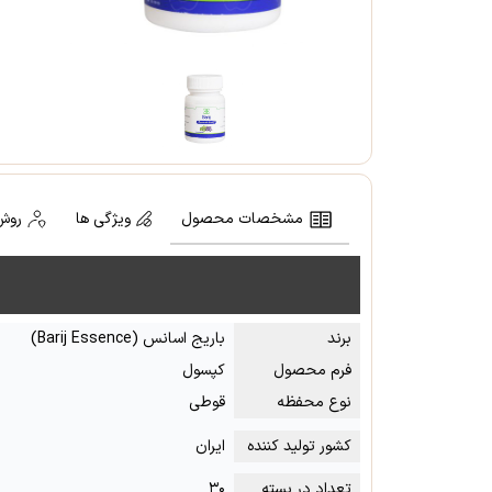
مشخصات محصول
ویژگی ها
روش
برند
باریج اسانس (Barij Essence)
فرم محصول
کپسول
نوع محفظه
قوطی
کشور تولید کننده
ایران
تعداد در بسته
۳۰