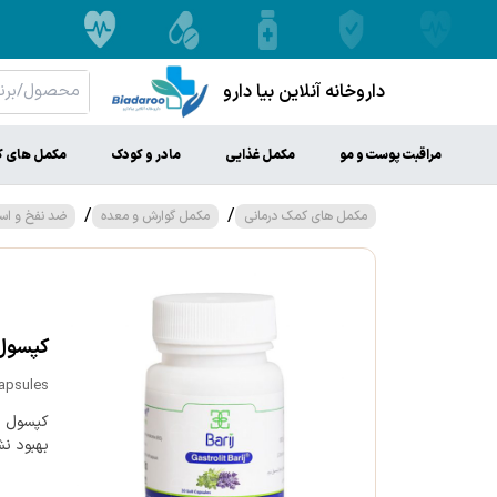
داروخانه آنلاین بیا دارو
مراقبت پوست و مو
مکمل غذایی
مادر و کودک
مکمل های ک
/
/
مکمل های کمک درمانی
مکمل گوارش و معده
ضد نفخ و اس
کپسول ن
Capsules
کپسول ن
بهبود نش