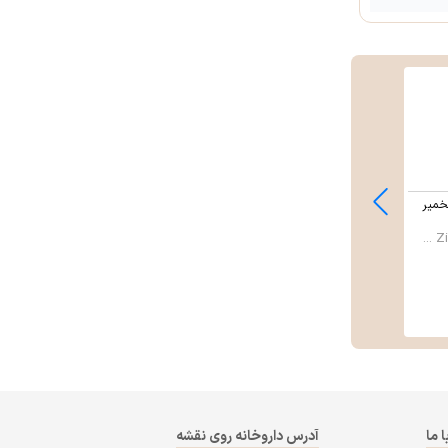
20
%
خمیر
کپسول بایو بوست تک ژن فارما
30 عدد
گرم باریج اسا ...
تک ژن فارما (Takgene ...
باریج اسانس (Barij E ...
800,001
تومان
120,000
تومان
640,001
تومان
ا ما
آدرس داروخانه روی نقشه