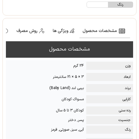
رنگ
مشخصات محصول
ویژگی ها
روش مصرف
ه
مشخصات محصول
وزن
24 گرم
ابعاد
3 × 5 × 21 سانتیمتر
برند
بیبی لند (Baby Land)
کارایی
مسواک کودکان
رده سنی
کودکان ۳ تا ۵ سال
جنسیت
پسر, دختر
رنگ
آبی, سبز, صورتی, قرمز