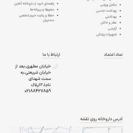
راهنمای خرید از داروخانه آنلاین
مکمل ورزشی
مجوزها و پروانه ها
بهداشت جنسی
حفظ و رعایت حریم شخصی
بهداشتی
مشتریان
عطر و ادکلن
آرایشی
تجهیزات پزشکی
نماد اعتماد
ارتباط با ما
خیابان مطهری،بعد از
خیابان شریعتی،به
سمت شهدای
ناجا،12پلاک
02188427859
آدرس داروخانه روی نقشه