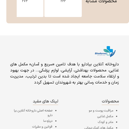
محصولات مشابه
274
266
داروخانه آنلاين بيادارو با هدف تامين «سریع و آسان» مكمل هاى
غذايى، محصولات بهداشتى، آرايشى، لوازم پزشکی… در جهت بهبود
و ارتقاء سلامت جامعه ایجاد شده است تا بدین ترتیب، مدیریت
زمان و خدمات رسانی بهتر به شهروندان تسهیل گردد
محصولات
لینک های مفید
مراقبت پوست و مو
صفحه اصلی
داروخانه آنلاین بیا
دارو
مکمل غذایی
درباره ما
مادر و کودک
قوانین و مقررات
مکمل های کمک درمانی