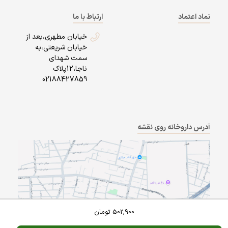
نماد اعتماد
ارتباط با ما
خیابان مطهری،بعد از
خیابان شریعتی،به
سمت شهدای
ناجا،12پلاک
02188427859
آدرس داروخانه روی نقشه
502,900
تومان