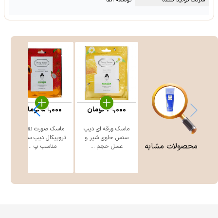
شرکت تولید کننده
توسعه آلفا
79,000
تومان
59,000
تومان
ماسک ورقه ای دیپ
ماسک صورت نقابی
سنس حاوی شیر و
تروپیکال دیپ سنس
س
محصولات مشابه
عسل حجم ...
مناسب پ ...