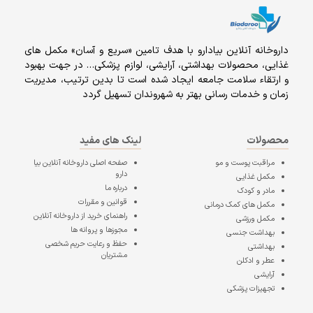
داروخانه آنلاين بيادارو با هدف تامين «سریع و آسان» مكمل هاى
غذايى، محصولات بهداشتى، آرايشى، لوازم پزشکی… در جهت بهبود
و ارتقاء سلامت جامعه ایجاد شده است تا بدین ترتیب، مدیریت
زمان و خدمات رسانی بهتر به شهروندان تسهیل گردد
محصولات
لینک های مفید
مراقبت پوست و مو
صفحه اصلی
داروخانه آنلاین بیا
دارو
مکمل غذایی
درباره ما
مادر و کودک
قوانین و مقررات
مکمل های کمک درمانی
راهنمای خرید از داروخانه آنلاین
مکمل ورزشی
مجوزها و پروانه ها
بهداشت جنسی
حفظ و رعایت حریم شخصی
بهداشتی
مشتریان
عطر و ادکلن
آرایشی
تجهیزات پزشکی