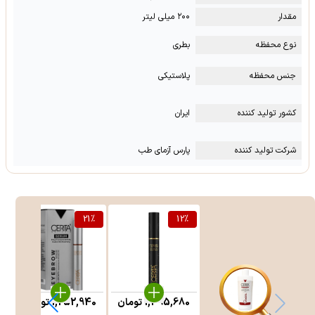
مقدار
۲۰۰ میلی لیتر
نوع محفظه
بطری
جنس محفظه
پلاستیکی
کشور تولید کننده
ایران
شرکت تولید کننده
پارس آزمای طب
%
21
%
12
%
1,395,680
تومان
1,252,940
تومان