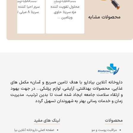
1,586,000
تومان
1,586,000
تومان
محلول تقویت کننده
سرم احیا کننده ابرو
مژه سریتا حاوی
سریتا 8 میلی لیتر
محصولات مشابه
ویتامین ...
داروخانه آنلاين بيادارو با هدف تامين «سریع و آسان» مكمل هاى
غذايى، محصولات بهداشتى، آرايشى، لوازم پزشکی… در جهت بهبود
و ارتقاء سلامت جامعه ایجاد شده است تا بدین ترتیب، مدیریت
زمان و خدمات رسانی بهتر به شهروندان تسهیل گردد
محصولات
لینک های مفید
مراقبت پوست و مو
صفحه اصلی
داروخانه آنلاین بیا