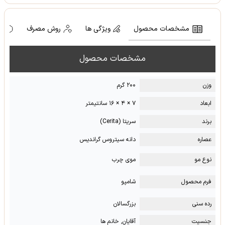
مشخصات محصول
ویژگی ها
روش مصرف
ه
مشخصات محصول
وزن
۲۰۰ گرم
ابعاد
۷ × ۴ × ۱۶ سانتیمتر
برند
سریتا (Cerita)
عصاره
دانه سیتروس گراندیس
نوع مو
موی چرب
فرم محصول
شامپو
رده سنی
بزرگسالان
جنسیت
آقایان, خانم ها