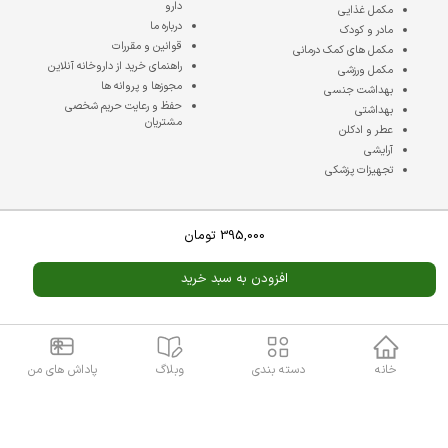
دارو
مکمل غذایی
درباره ما
مادر و کودک
قوانین و مقررات
مکمل های کمک درمانی
راهنمای خرید از داروخانه آنلاین
مکمل ورزشی
مجوزها و پروانه ها
بهداشت جنسی
حفظ و رعایت حریم شخصی
بهداشتی
مشتریان
عطر و ادکلن
آرایشی
تجهیزات پزشکی
395,000
تومان
نماد اعتماد
ارتباط با ما
خیابان مطهری،بعد از
افزودن به سبد خرید
خیابان شریعتی،به
سمت شهدای
ناجا،12پلاک
02188427859
خانه
دسته بندی
وبلاگ
پاداش های من