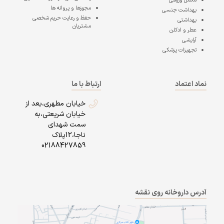
مکمل ورزشی
مجوزها و پروانه ها
بهداشت جنسی
حفظ و رعایت حریم شخصی
بهداشتی
مشتریان
عطر و ادکلن
آرایشی
تجهیزات پزشکی
نماد اعتماد
ارتباط با ما
خیابان مطهری،بعد از
خیابان شریعتی،به
سمت شهدای
ناجا،12پلاک
02188427859
آدرس داروخانه روی نقشه