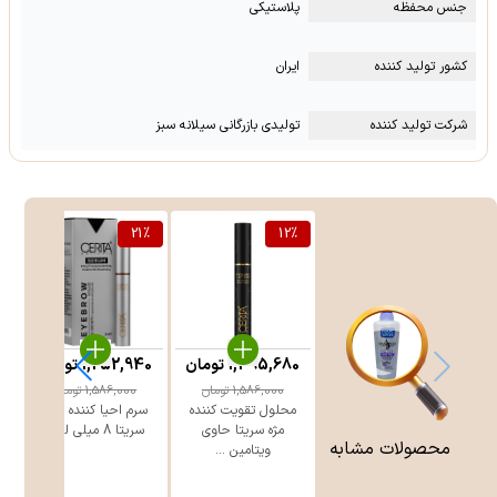
جنس محفظه
پلاستیکی
کشور تولید کننده
ایران
شرکت تولید کننده
تولیدی بازرگانی سیلانه سبز
%
21
%
12
%
1,395,680
تومان
1,252,940
تومان
1,586,000
تومان
1,586,000
تومان
محلول تقویت کننده
سرم احیا کننده ابرو
مژه سریتا حاوی
سریتا 8 میلی لیتر
محصولات مشابه
ویتامین ...