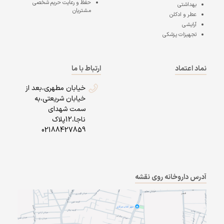
حفظ و رعایت حریم شخصی
بهداشتی
مشتریان
عطر و ادکلن
آرایشی
تجهیزات پزشکی
نماد اعتماد
ارتباط با ما
خیابان مطهری،بعد از
خیابان شریعتی،به
سمت شهدای
ناجا،12پلاک
02188427859
آدرس داروخانه روی نقشه