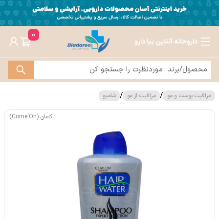
0
داروخانه آنلاین بیا دارو
/
/
مراقبت پوست و مو
مراقبت از مو
شامپو
کامان (Come'On)