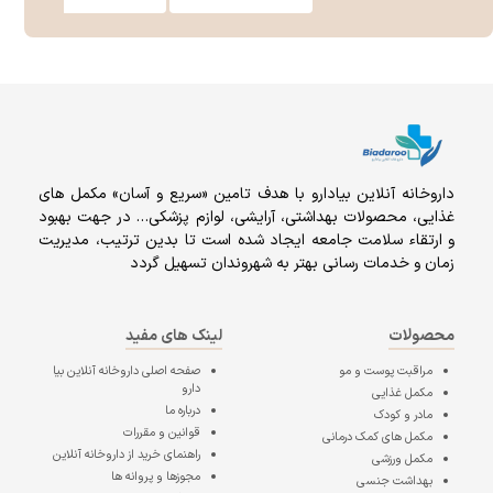
داروخانه آنلاين بيادارو با هدف تامين «سریع و آسان» مكمل هاى
غذايى، محصولات بهداشتى، آرايشى، لوازم پزشکی… در جهت بهبود
و ارتقاء سلامت جامعه ایجاد شده است تا بدین ترتیب، مدیریت
زمان و خدمات رسانی بهتر به شهروندان تسهیل گردد
محصولات
لینک های مفید
مراقبت پوست و مو
صفحه اصلی
داروخانه آنلاین بیا
دارو
مکمل غذایی
درباره ما
مادر و کودک
قوانین و مقررات
مکمل های کمک درمانی
راهنمای خرید از داروخانه آنلاین
مکمل ورزشی
مجوزها و پروانه ها
بهداشت جنسی