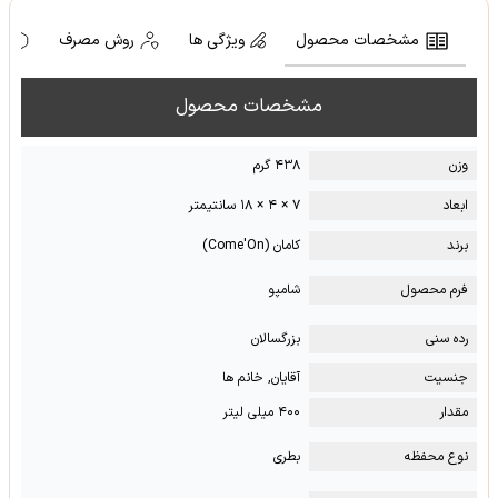
مشخصات محصول
ویژگی ها
روش مصرف
ه
مشخصات محصول
وزن
۴۳۸ گرم
ابعاد
۷ × ۴ × ۱۸ سانتیمتر
برند
کامان (Come'On)
فرم محصول
شامپو
رده سنی
بزرگسالان
جنسیت
آقایان, خانم ها
مقدار
۴۰۰ میلی لیتر
نوع محفظه
بطری