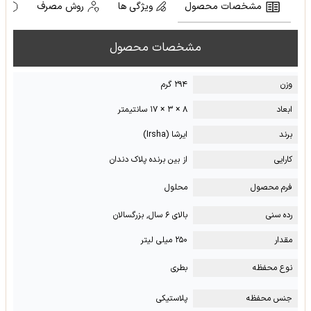
مشخصات محصول
ویژگی ها
روش مصرف
ه
مشخصات محصول
وزن
۲۹۴ گرم
ابعاد
۸ × ۳ × ۱۷ سانتیمتر
برند
ایرشا (Irsha)
کارایی
از بین برنده پلاک دندان
فرم محصول
محلول
رده سنی
بالای ۶ سال, بزرگسالان
مقدار
۲۵۰ میلی لیتر
نوع محفظه
بطری
جنس محفظه
پلاستیکی