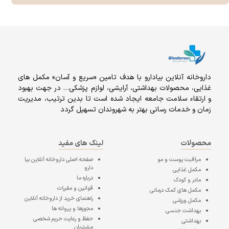
داروخانه آنلاين بيادارو با هدف تامين «سریع و آسان» مكمل هاى
غذايى، محصولات بهداشتى، آرايشى، لوازم پزشکی… در جهت بهبود
و ارتقاء سلامت جامعه ایجاد شده است تا بدین ترتیب، مدیریت
زمان و خدمات رسانی بهتر به شهروندان تسهیل گردد
محصولات
لینک های مفید
مراقبت پوست و مو
صفحه اصلی
داروخانه آنلاین بیا
دارو
مکمل غذایی
درباره ما
مادر و کودک
قوانین و مقررات
مکمل های کمک درمانی
راهنمای خرید از داروخانه آنلاین
مکمل ورزشی
مجوزها و پروانه ها
بهداشت جنسی
حفظ و رعایت حریم شخصی
بهداشتی
مشتریان