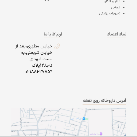
عطر و ادکلن
آرایشی
تجهیزات پزشکی
نماد اعتماد
ارتباط با ما
خیابان مطهری،بعد از
خیابان شریعتی،به
سمت شهدای
ناجا،12پلاک
02188427859
آدرس داروخانه روی نقشه