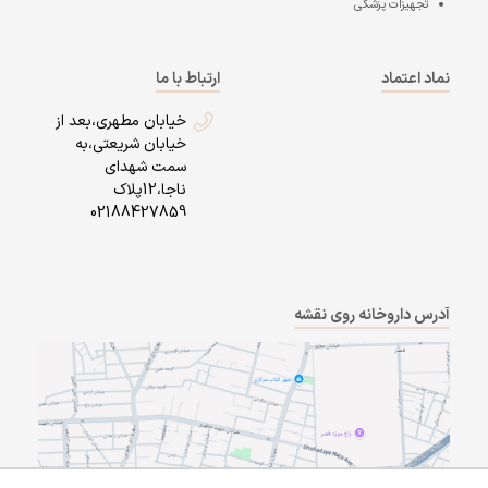
تجهیزات پزشکی
نماد اعتماد
ارتباط با ما
خیابان مطهری،بعد از
خیابان شریعتی،به
سمت شهدای
ناجا،12پلاک
02188427859
آدرس داروخانه روی نقشه