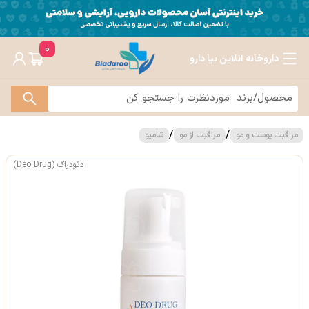
0
داروخانه آنلاین بیا دارو
/
/
مراقبت پوست و مو
مراقبت از مو
شامپو
دئودراگ (Deo Drug)