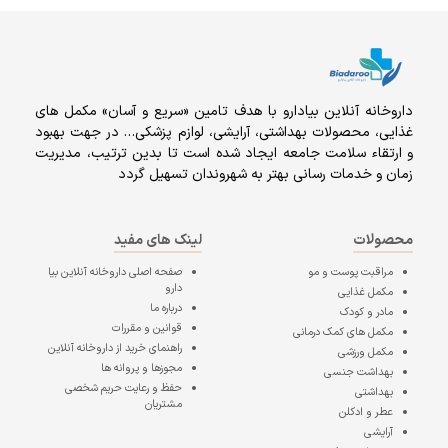
داروخانه آنلاين بيادارو با هدف تامين «سریع و آسان» مكمل هاى
غذايى، محصولات بهداشتى، آرايشى، لوازم پزشکی… در جهت بهبود
و ارتقاء سلامت جامعه ایجاد شده است تا بدین ترتیب، مدیریت
زمان و خدمات رسانی بهتر به شهروندان تسهیل گردد
محصولات
لینک های مفید
مراقبت پوست و مو
صفحه اصلی
داروخانه آنلاین بیا
دارو
مکمل غذایی
درباره ما
مادر و کودک
قوانین و مقررات
مکمل های کمک درمانی
راهنمای خرید از داروخانه آنلاین
مکمل ورزشی
مجوزها و پروانه ها
بهداشت جنسی
حفظ و رعایت حریم شخصی
بهداشتی
مشتریان
عطر و ادکلن
آرایشی