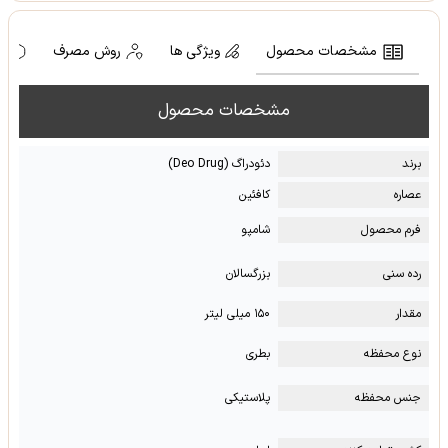
مشخصات محصول
ویژگی ها
روش مصرف
ه
مشخصات محصول
برند
دئودراگ (Deo Drug)
عصاره
کافئین
فرم محصول
شامپو
رده سنی
بزرگسالان
مقدار
۱۵۰ میلی لیتر
نوع محفظه
بطری
جنس محفظه
پلاستیکی