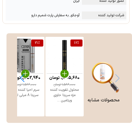
کشور تولید کننده
ایران
شرکت تولید کننده
آوجکو, به سفارش پارت شمیم دارو
%
21
%
12
%
1,395,680
تومان
1,252,940
تومان
1,586,000
تومان
1,586,000
تومان
محلول تقویت کننده
سرم احیا کننده ابرو
مژه سریتا حاوی
سریتا 8 میلی لیتر
محصولات مشابه
ویتامین ...