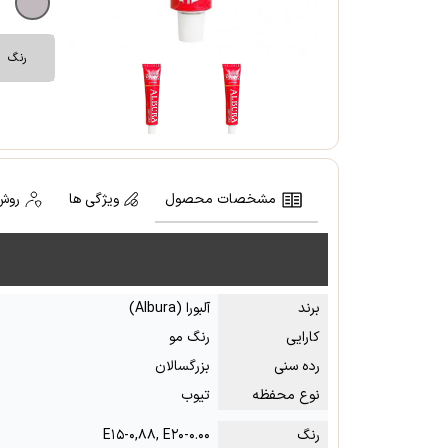
رنگ
مشخصات محصول
ویژگی ها
روش
برند
آلبورا (Albura)
کارایی
رنگ مو
رده سنی
بزرگسالان
نوع محفظه
تیوب
رنگ
E۱۵-۰,۸۸, E۲۰-۰.۰۰