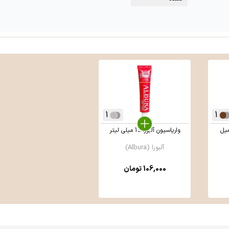
1
1
واریاسیون آلبورا 15 میلی لیتر
آلبورا (Albura)
106,000
تومان