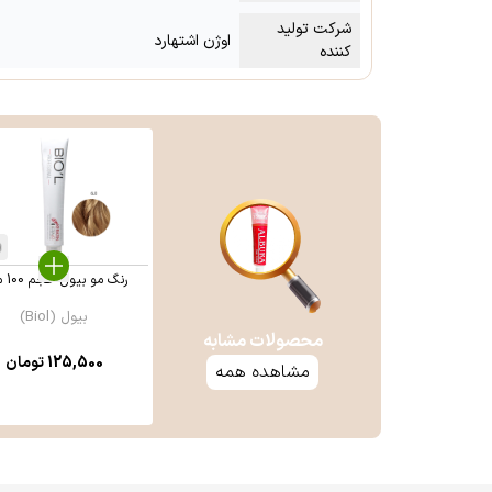
شرکت تولید
اوژن اشتهارد
کننده
رنگ مو بیول حجم 100 میل
بیول (Biol)
محصولات مشابه
125,500
تومان
مشاهده همه