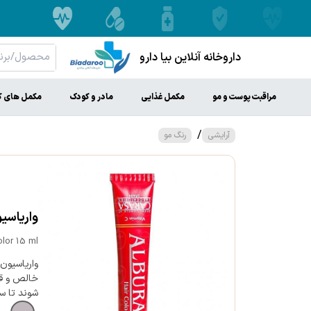
داروخانه آنلاین بیا دارو
مراقبت پوست و مو
مکمل غذایی
مادر و کودک
مکمل های ک
/
آرایشی
رنگ مو
واریاسیون آلبو
olor 15 ml
واریاسیون 
خالص و قو
شوند تا س