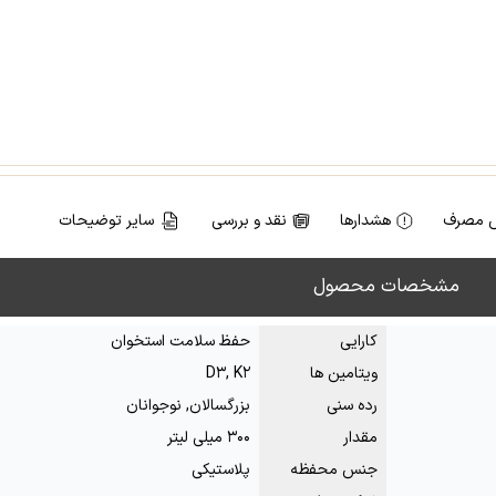
 مصرف
هشدارها
نقد و بررسی
سایر توضیحات
مشخصات محصول
کارایی
حفظ سلامت استخوان
ویتامین ها
D۳, K۲
رده سنی
بزرگسالان, نوجوانان
مقدار
۳۰۰ میلی لیتر
جنس محفظه
پلاستیکی