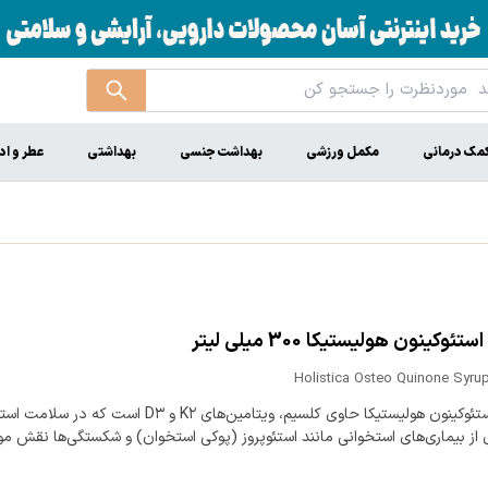
مک درمانی
مکمل ورزشی
بهداشت جنسی
بهداشتی
عطر و اد
ئوکینون هولیستیکا 300 میلی لیتر
Holistica Osteo Quinone Syru
شربت استئوکینون هولیستیکا حاوی کلسیم، ویتامین‌های K۲ و D۳ است که
از بیماری‌های استخوانی مانند استئوپروز (پوکی استخوان) و شکستگی‌ها نقش مو