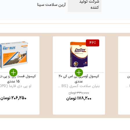
شرکت تولید
آرین سلامت سینا
کننده
46
%
ن
کپسول آوسوی بی اس کی 20
کپسول فست ران او پی دی 
عددی
15 عددی
بنیان سلامت کسری (BS ...
او پی دی فارما (OPD ...
330,000
تومان
206,250
تومان
178,200
تومان