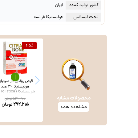
کشور تولید کننده
ایران
تحت لیسانس
هولیستیکا فرانسه
45
%
قرص روکش دار سیتراب
هولیستیکا 30 عدد
هولیستیکا (Holistica ...
محصولات مشابه
531,300
تومان
292,215
تومان
مشاهده همه