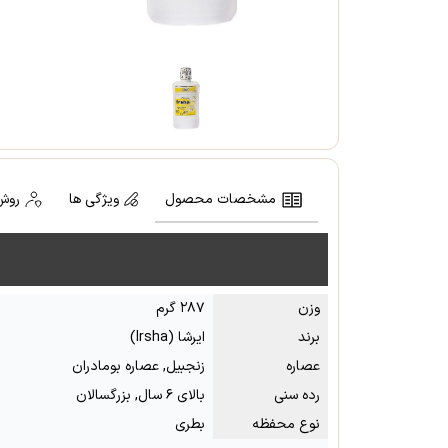
مشخصات محصول
ویژگی ها
روش
وزن
۲۸۷ گرم
برند
ایرشا (Irsha)
عصاره
زنجبیل, عصاره بومادران
رده سنی
بالای ۶ سال, بزرگسالان
نوع محفظه
بطری