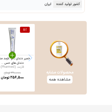
کشور تولید کننده
ایران
5
%
خمیر دندان نانو فارمد م
دندان های حس ...
فارمد (Pharmed)
محصولات مشابه
270,000
تومان
256,500
تومان
مشاهده همه