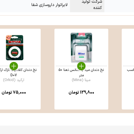
شرکت تولید
لابراتوار داروسازی شفا
کننده
ناسب
نخ دندان مینا با اسانس نعنا ۵۰
نخ دندان کلاسیک نازک ارک
متر
D07
مینا (Mina)
ارکید (Orkid)
129,800
تومان
75,000
تومان