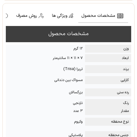
مشخصات محصول
ویژگی ها
روش مصرف
ه
مشخصات محصول
وزن
۱۲ گرم
ابعاد
۷ × ۱۱ × ۱۱ سانتیمتر
برند
تریزا (Trisa)
کارایی
مسواک بین دندانی
رده سنی
بزرگسالان
رنگ
نارنجی
مقدار
۳ عدد
نوع محفظه
وکیوم
جنس محفظه
پلاستیکی