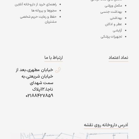
راهنمای خرید از داروخانه آنلاین
مکمل ورزشی
مجوزها و پروانه ها
بهداشت جنسی
حفظ و رعایت حریم شخصی
بهداشتی
مشتریان
عطر و ادکلن
آرایشی
تجهیزات پزشکی
نماد اعتماد
ارتباط با ما
خیابان مطهری،بعد از
خیابان شریعتی،به
سمت شهدای
ناجا،12پلاک
02188427859
آدرس داروخانه روی نقشه