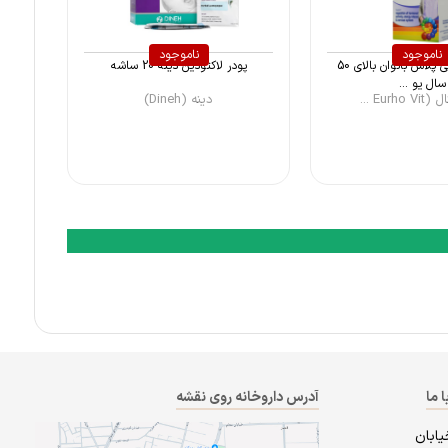
ناموجود
ناموجود
کپسول مولتی‌ پلاس بانوان بالای 50
پودر لاکتودین دینه 20 ساشه
سال یو ...
Eurho ...
دینه (Dineh)
ا ما
آدرس داروخانه روی نقشه
یابان