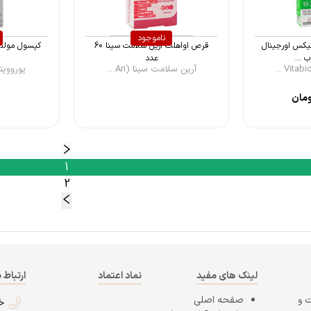
ناموجود
تیکس اورجینال
قرص اواهلث آرین سلامت سینا 60
...
عدد
آرین سلامت سینا (Ari ...
یوروویتال ( Vit
مان
1
2
لینک های مفید
نماد اعتماد
ارتباط ب
 و
صفحه اصلی
خ