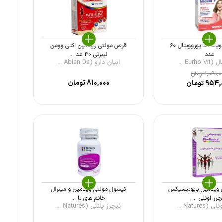
کپسول ماکاویت اف یوروویتال ۶۰
قرص مولتی ویتامین اکتی وومن
عدد
لیبرتی 30 عد ...
Eurho ...
ابیان دارو (Abian Da ...
1,060,
تومان
810,000
تومان
954,
تومان
ویتامین بایوبیسیکس
کپسول مولتی ویتامین و مینرال
چرز اونلی ...
خانم های با ...
Nature ...
نیچرز پلنتی (Natures ...