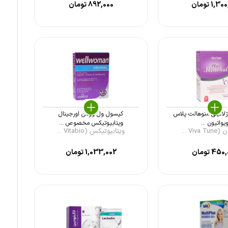
1,300
تومان
892,000
تومان
لاتینی منوهالت پلاس
کپسول ول وومن اورجینال
یواتیون ...
ویتابیوتیکس مخصوص ...
Viva ...
ویتابیوتیکس (Vitabio ...
450,
تومان
1,033,002
تومان