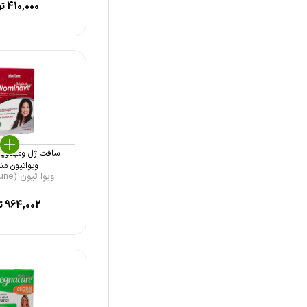
410,000
تو
جهان فارمد آریا (Jahan
Pharmed Aria)
ویتالی تون (Vitally Tone)
یورو نچرال (Euronatural)
سلامت پرمون امین (Salamat
Parmoon Amin)
سافت ژل ومیناویت
لیوا (Levva)
ویواتیون منا
ویوا تیون (Viva Tune ...
ام پلاس (M+)
964,002
ت
نوتراکس (Nutrax)
تهران دارو (Tehran Darou)
نکستایل (Nextyle)
سلامت گستر آرتیمان (Salamat
Gostar Artiman)