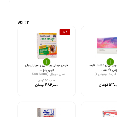
22 کالا
10
%
رویمن بهداشت فارمد
قرص مولتی ویتامین و مینرال وان
3 عد ...
دیلی بانو ...
ارمد لوتوس ( ...
سان نچرال (Sun Natru ...
540,000
تومان
530,
تومان
486,000
تومان