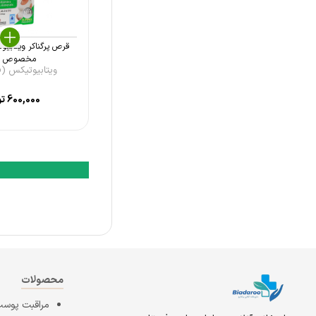
ویتامین لایف (Vitamin Life)
ویتاول (Vitawell)
قرص پرگناکر ویتابیو
مخصوص ب 
یوروویتال (Eurho Vital)
ویتابیوتیکس (Vitabio ...
کارن (Karen)
600,000
تو
فرنوش دارو طب (FDTCO)
دکتر گیل (Dr Gil)
سان نچرال (Sun Natrual)
هلث اید (Health Aid)
ابیان دارو (Abian Darou)
او پی دی فارما (OPD Pharma)
آپوویتال (Apovital)
محصولات
فاسبل (Fassbel)
مراقبت پوست