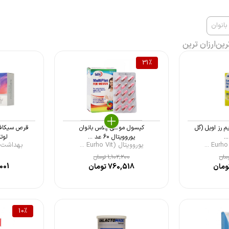
انوان
رین
ارزان ترین
31
%
م رز اویل (گل
کپسول مولتی‌ پلاس بانوان
قرص سیکافا
..
یوروویتال 60 عد ...
لوتوس 0
یوروویتال (Eurho Vit ...
بهداشت ف
مان
1,102,200
تومان
001
ومان
760,518
تومان
10
%