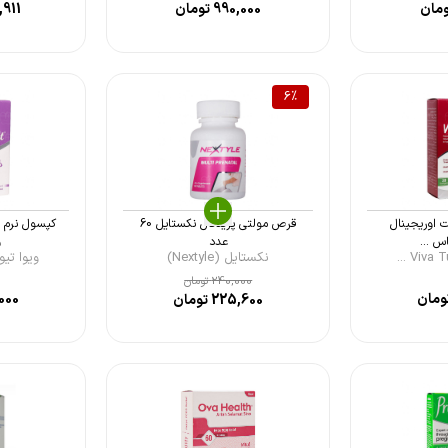
مان
990,000
تومان
,911
6
%
 اوریجینال
قرص مولتی پریناتال نکستایل 60
کپسول نرم ژ
س ...
عدد
و
نکستایل (Nextyle)
ویوا تیون ( Tune
240,000
تومان
ومان
000
225,600
تومان