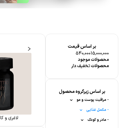
بر اساس قیمت
540,000
15,000,000
محصولات موجود
محصولات تخفیف دار
قیمت (ریال)
بر اساس زیرگروه محصول
-
مراقبت پوست و مو
-
-
مکمل غذایی
مراقبت از مو
کودکان
مکمل گیاهی
لاغری و ک
-
-
-
-
شامپو
مادر و کودک
ترکیبات مغذی
مراقبت از پوست بدن