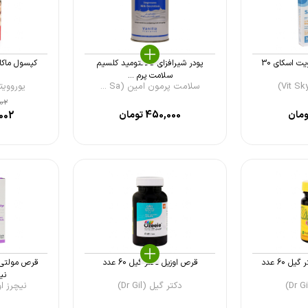
قرص اسکای وومن ویت اسکای 30
پودر شیرافزای گالاکتومید کلسیم
سلامت پرم ...
سلامت پرمون امین (Sa ...
یوروویتال ( Vit
002
مان
450,000
تومان
002
 60 عدد
قرص اوزیل دکتر گیل 60 عدد
قرص مولتی 
نی
دکتر گیل (Dr Gil)
نیچرز اونلی (s