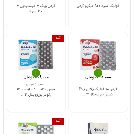
فولیک اسید 800 میکرو گرمی
قرص زینک + هیستیدین +
ویتامین C
10
%
195,000
تومان
189,000
تومان
210,000
تومان
قرص متافولیک پلاس ب12
قرص متافولیک پلاس ب12
اکسترا یوروویتال 3 ...
رگولار یوروویتال 3 ...
10
%