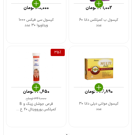
241,002
تومان
180,000
تومان
کپسول ب کمپلکس دانا 60
کپسول سی فیکس 1000
عدد
ویتاویوا 30 عدد
35
%
274,890
تومان
221,650
تومان
341,000
تومان
کپسول مولتی دیلی دانا 30
قرص جوشان زینک و B
عدد
کمپلکس یوروویتال 20 ع ...