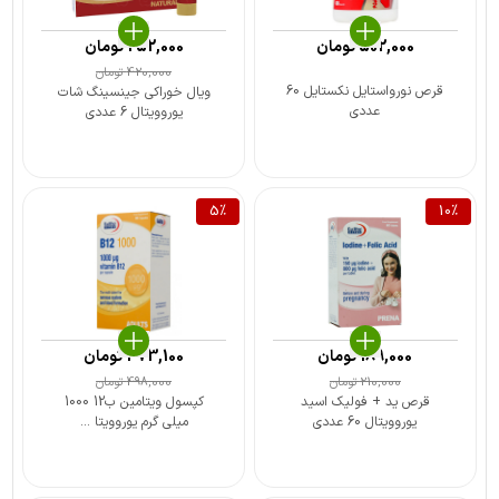
502,000
تومان
252,000
تومان
420,000
تومان
قرص نورواستایل نکستایل 60
ویال خوراکی جینسینگ شات
عددی
یوروویتال 6 عددی
5
%
10
%
189,000
تومان
473,100
تومان
210,000
تومان
498,000
تومان
قرص ید + فولیک اسید
کپسول ویتامین ب12 1000
یوروویتال 60 عددی
میلی گرم یوروویتا ...