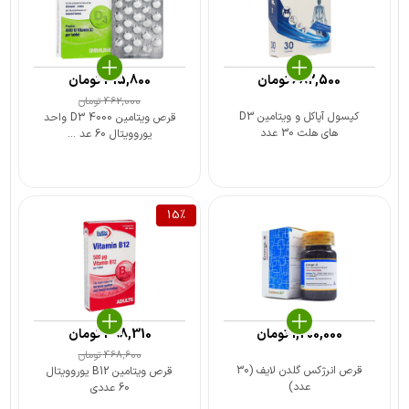
682,500
تومان
415,800
تومان
462,000
تومان
کپسول آپاکل و ویتامین D3
قرص ویتامین D3 4000 واحد
های هلث 30 عدد
یوروویتال 60 عد ...
15
%
1,200,000
تومان
398,310
تومان
468,600
تومان
قرص انرژکس گلدن لایف (30
قرص ویتامین B12 یوروویتال
عدد)
60 عددی