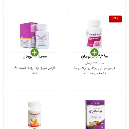
36
%
593,280
تومان
971,000
تومان
927,000
تومان
قرص میلو اید اروند فارمد 60
قرص مولتی ویتامین پلاس 50
عدد
نکستایل 60 عدد