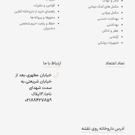
مادر و کودک
قوانین و مقررات
مکمل های کمک درمانی
راهنمای خرید از داروخانه آنلاین
مکمل ورزشی
مجوزها و پروانه ها
بهداشت جنسی
حفظ و رعایت حریم شخصی
بهداشتی
مشتریان
عطر و ادکلن
آرایشی
تجهیزات پزشکی
نماد اعتماد
ارتباط با ما
خیابان مطهری،بعد از
خیابان شریعتی،به
سمت شهدای
ناجا،12پلاک
02188427859
آدرس داروخانه روی نقشه