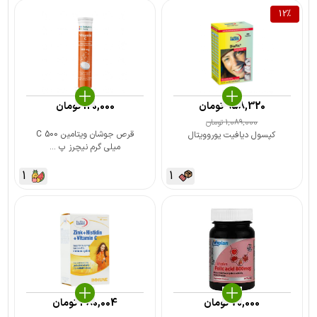
12
%
958,320
تومان
120,000
تومان
1,089,000
تومان
قرص جوشان ویتامین C 500
کپسول دیافیت یوروویتال
میلی گرم نیچرز پ ...
1
1
70,000
تومان
380,004
تومان