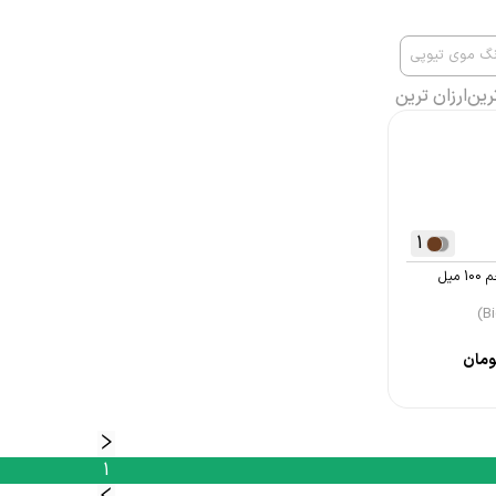
نگ موی تیوپی
رین
ارزان ترین
1
میل
مان
1