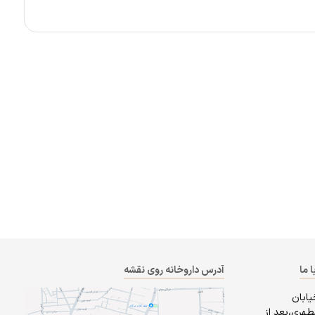
ا ما
آدرس داروخانه روی نقشه
یابان
طهری،بعد از