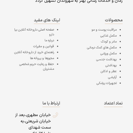
زمان و خدمات رسانی بهتر به شهروندان تسهیل گردد
محصولات
لینک های مفید
مراقبت پوست و مو
صفحه اصلی
داروخانه آنلاین بیا
دارو
مکمل غذایی
درباره ما
مادر و کودک
قوانین و مقررات
مکمل های کمک درمانی
راهنمای خرید از داروخانه آنلاین
مکمل ورزشی
مجوزها و پروانه ها
بهداشت جنسی
حفظ و رعایت حریم شخصی
بهداشتی
مشتریان
عطر و ادکلن
آرایشی
تجهیزات پزشکی
نماد اعتماد
ارتباط با ما
خیابان مطهری،بعد از
خیابان شریعتی،به
سمت شهدای